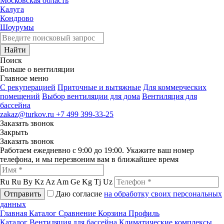
Московская область
Калуга
Кондрово
Шоурумы
Найти
Поиск
Больше о вентиляции
Главное меню
C рекуперацией
Приточные и вытяжные
Для коммерческих
помещений
Выбор вентиляции для дома
Вентиляция для
бассейна
zakaz@turkov.ru
+7 499 399-33-25
Заказать звонок
Закрыть
Заказать звонок
Работаем ежедневно с 9:00 до 19:00. Укажите ваш номер
телефона, и мы перезвоним вам в ближайшее время
Ru
Ru
By
Kz
Az
Am
Ge
Kg
Tj
Uz
Отправить
Даю согласие
на обработку своих персональных
данных
Главная
Каталог
Сравнение
Корзина
Профиль
Каталог
Вентиляция для бассейна
Климатические комплексы