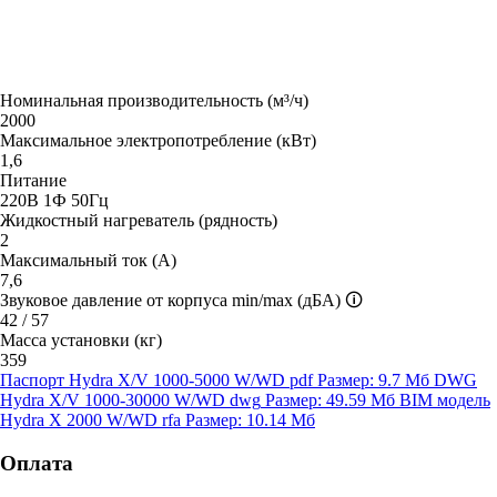
Номинальная производительность (м³/ч)
2000
Максимальное электропотребление (кВт)
1,6
Питание
220В 1Ф 50Гц
Жидкостный нагреватель (рядность)
2
Максимальный ток (А)
7,6
Звуковое давление от корпуса min/max (дБА)
🛈
42 / 57
Масса установки (кг)
359
Паспорт Hydra X/V 1000-5000 W/WD
pdf
Размер: 9.7 Мб
DWG
Hydra X/V 1000-30000 W/WD
dwg
Размер: 49.59 Мб
BIM модель
Hydra X 2000 W/WD
rfa
Размер: 10.14 Мб
Оплата