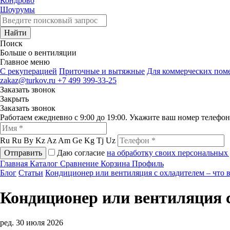
Кондрово
Шоурумы
Найти
Поиск
Больше о вентиляции
Главное меню
C рекуперацией
Приточные и вытяжные
Для коммерческих по
zakaz@turkov.ru
+7 499 399-33-25
Заказать звонок
Закрыть
Заказать звонок
Работаем ежедневно с 9:00 до 19:00. Укажите ваш номер телефо
Ru
Ru
By
Kz
Az
Am
Ge
Kg
Tj
Uz
Отправить
Даю согласие
на обработку своих персональных
Главная
Каталог
Сравнение
Корзина
Профиль
Блог
Статьи
Кондиционер или вентиляция с охладителем – что 
Кондиционер или вентиляция с
ред. 30 июля 2026