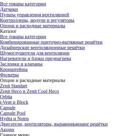
Все товары категории
Датчики
Пульты управления вентиляцией
Контроллеры, модули и регуляторы
Опции и расходные материалы
Каталог
Все товары категории
Комбинированные приточно-вытяжные решётки
Дизайнерские вентиляционные решётки
Шумоглушители для вентиляции
Нагреватели и блоки преднагрева
Заслонки и клапаны
Кронштейны
Фильтры
Опции и расходные материалы
Zenit Standart
Zenit Heco и Zenit Cool Heco
Orbita
i-Vent и Block
Capsule
Capsule Pool
Hydra и Notos
Двигатели, вентиляторы, выравнивающие решётки
Акции
Главное меню