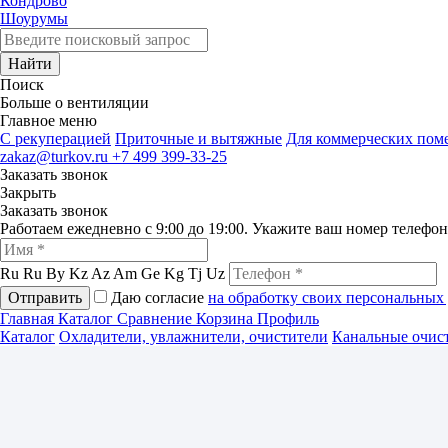
Кондрово
Шоурумы
Найти
Поиск
Больше о вентиляции
Главное меню
C рекуперацией
Приточные и вытяжные
Для коммерческих по
zakaz@turkov.ru
+7 499 399-33-25
Заказать звонок
Закрыть
Заказать звонок
Работаем ежедневно с 9:00 до 19:00. Укажите ваш номер телефо
Ru
Ru
By
Kz
Az
Am
Ge
Kg
Tj
Uz
Отправить
Даю согласие
на обработку своих персональных
Главная
Каталог
Сравнение
Корзина
Профиль
Каталог
Охладители, увлажнители, очистители
Канальные очист