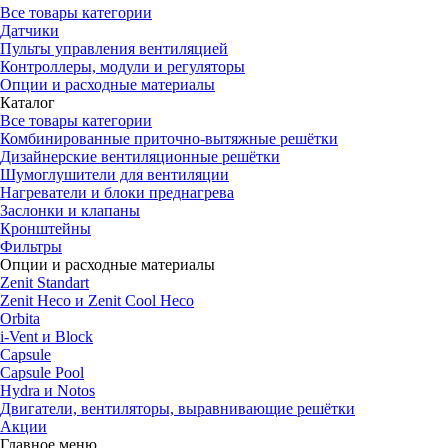
Все товары категории
Датчики
Пульты управления вентиляцией
Контроллеры, модули и регуляторы
Опции и расходные материалы
Каталог
Все товары категории
Комбинированные приточно-вытяжные решётки
Дизайнерские вентиляционные решётки
Шумоглушители для вентиляции
Нагреватели и блоки преднагрева
Заслонки и клапаны
Кронштейны
Фильтры
Опции и расходные материалы
Zenit Standart
Zenit Heco и Zenit Cool Heco
Orbita
i-Vent и Block
Capsule
Capsule Pool
Hydra и Notos
Двигатели, вентиляторы, выравнивающие решётки
Акции
Главное меню