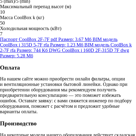
5 (max)/5 (min)
Максимальный перепад высот (м)
10
Масса CoolBox k (кг)
50
Холодильная мощность (кВт)
7
Паспорт CoolBox 2F-7F
pdf
Размер: 3.67 Мб
BIM модель
CoolBox i 315D 5-7F
rfa
Размер: 1.23 Мб
BIM модель CoolBox k
2-7F
rfa
Размер: 744 Кб
DWG CoolBox i 160D 2F-315D 7F
dwg
Размер: 5.28 Мб
Оплата
На нашем сайте можно приобрести онлайн фильтры, опции
и вентиляционные установки бытовой линейки. Однако при
приобретении оборудования мы рекомендуем получить
предварительную консультацию — это поможет избежать
ошибок.
Оставьте заявку:
с вами свяжется инженер по подбору
оборудования, поможет с расчётом и предложит удобные
варианты оплаты.
Производство
На некоторые модели нашего оборудования действует складская