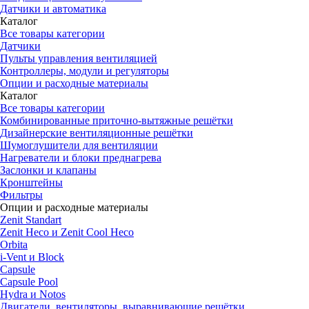
Датчики и автоматика
Каталог
Все товары категории
Датчики
Пульты управления вентиляцией
Контроллеры, модули и регуляторы
Опции и расходные материалы
Каталог
Все товары категории
Комбинированные приточно-вытяжные решётки
Дизайнерские вентиляционные решётки
Шумоглушители для вентиляции
Нагреватели и блоки преднагрева
Заслонки и клапаны
Кронштейны
Фильтры
Опции и расходные материалы
Zenit Standart
Zenit Heco и Zenit Cool Heco
Orbita
i-Vent и Block
Capsule
Capsule Pool
Hydra и Notos
Двигатели, вентиляторы, выравнивающие решётки