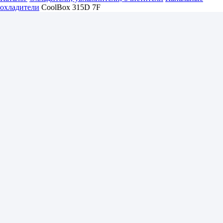
охладители
CoolBox 315D 7F