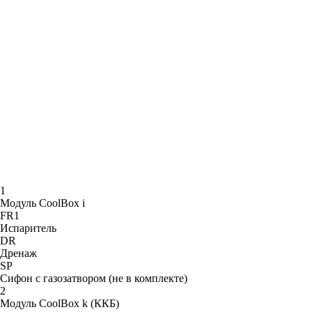
1
Модуль CoolBox i
FR1
Испаритель
DR
Дренаж
SP
Сифон с газозатвором (не в комплекте)
2
Модуль CoolBox k (ККБ)