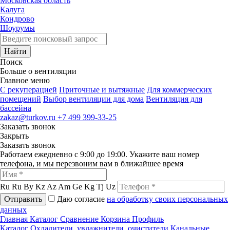
Московская область
Калуга
Кондрово
Шоурумы
Найти
Поиск
Больше о вентиляции
Главное меню
C рекуперацией
Приточные и вытяжные
Для коммерческих
помещений
Выбор вентиляции для дома
Вентиляция для
бассейна
zakaz@turkov.ru
+7 499 399-33-25
Заказать звонок
Закрыть
Заказать звонок
Работаем ежедневно с 9:00 до 19:00. Укажите ваш номер
телефона, и мы перезвоним вам в ближайшее время
Ru
Ru
By
Kz
Az
Am
Ge
Kg
Tj
Uz
Отправить
Даю согласие
на обработку своих персональных
данных
Главная
Каталог
Сравнение
Корзина
Профиль
Каталог
Охладители, увлажнители, очистители
Канальные