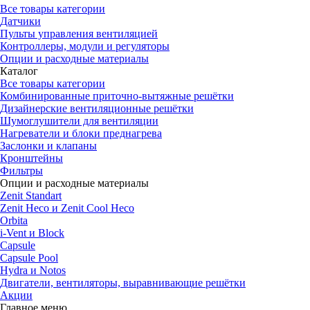
Все товары категории
Датчики
Пульты управления вентиляцией
Контроллеры, модули и регуляторы
Опции и расходные материалы
Каталог
Все товары категории
Комбинированные приточно-вытяжные решётки
Дизайнерские вентиляционные решётки
Шумоглушители для вентиляции
Нагреватели и блоки преднагрева
Заслонки и клапаны
Кронштейны
Фильтры
Опции и расходные материалы
Zenit Standart
Zenit Heco и Zenit Cool Heco
Orbita
i-Vent и Block
Capsule
Capsule Pool
Hydra и Notos
Двигатели, вентиляторы, выравнивающие решётки
Акции
Главное меню