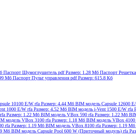
Мб
Паспорт Шумоглушитель
pdf
Размер: 1.28 Мб
Паспорт Решетка
.99 Мб
Паспорт Пульт управления
pdf
Размер: 615.8 Кб
psule 10100 E/W
rfa
Размер: 4.44 Мб
BIM модель Capsule 12600 E
ent 1000 E/W
rfa
Размер: 4.52 Мб
BIM модель i-Vent 1500 E/W
rfa
rfa
Размер: 1.22 Мб
BIM модель VBox 590
rfa
Размер: 1.22 Мб
BI
IM модель VBox 3100
rfa
Размер: 1.18 Мб
BIM модель VBox 4100
00
rfa
Размер: 1.19 Мб
BIM модель VBox 8100
rfa
Размер: 1.19 М
19 Мб
BIM модель Capsule Pool 600 W (Приточный модуль)
rfa
Ра