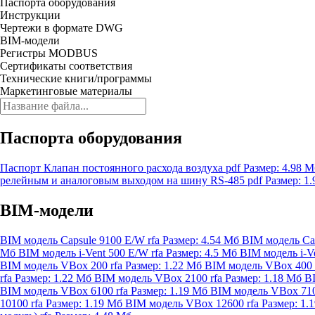
Паспорта оборудования
Инструкции
Чертежи в формате DWG
BIM-модели
Регистры MODBUS
Сертификаты соответствия
Технические книги/программы
Маркетинговые материалы
Паспорта оборудования
Паспорт Клапан постоянного расхода воздуха
pdf
Размер: 4.98 
релейным и аналоговым выходом на шину RS-485
pdf
Размер: 1
BIM-модели
BIM модель Capsule 9100 E/W
rfa
Размер: 4.54 Мб
BIM модель Ca
Мб
BIM модель i-Vent 500 E/W
rfa
Размер: 4.5 Мб
BIM модель i-V
BIM модель VBox 200
rfa
Размер: 1.22 Мб
BIM модель VBox 400
rfa
Размер: 1.22 Мб
BIM модель VBox 2100
rfa
Размер: 1.18 Мб
B
BIM модель VBox 6100
rfa
Размер: 1.19 Мб
BIM модель VBox 71
10100
rfa
Размер: 1.19 Мб
BIM модель VBox 12600
rfa
Размер: 1.