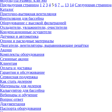
модуль)
rfa
Размер: 4.48 Мб
Предыдущая страница
1
2
3
4
5
6
7
...
13
14
Следующая страница
Каталог
Приточно-вытяжная вентиляция
Вентиляция для бассейна
Оборудование с высокой фильтрацией
Охладители, увлажнители, очистители
Конденсационные осушители
Датчики и автоматика
Опции и расходные материалы
Двигатели, вентиляторы, выравнивающие решётки
Акции
Комплекты оборудования
Сезонные акции
Клиентам
Оплата и доставка
Гарантия и обслуживание
Сервисная поддержка
Как стать дилером
Материалы для дилеров
Калькулятор для бассейна
Вебинары и обучение
Вопрос-ответ
Документация
Паспорта оборудования