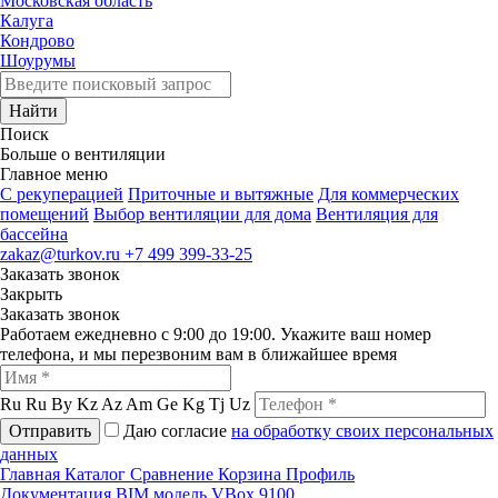
Московская область
Калуга
Кондрово
Шоурумы
Найти
Поиск
Больше о вентиляции
Главное меню
C рекуперацией
Приточные и вытяжные
Для коммерческих
помещений
Выбор вентиляции для дома
Вентиляция для
бассейна
zakaz@turkov.ru
+7 499 399-33-25
Заказать звонок
Закрыть
Заказать звонок
Работаем ежедневно с 9:00 до 19:00. Укажите ваш номер
телефона, и мы перезвоним вам в ближайшее время
Ru
Ru
By
Kz
Az
Am
Ge
Kg
Tj
Uz
Отправить
Даю согласие
на обработку своих персональных
данных
Главная
Каталог
Сравнение
Корзина
Профиль
Документация
BIM модель VBox 9100