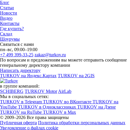
Блог
Статьи
Новости
Видео
Контакты
Где купить?
Склад
Шоурумы
Связаться с нами
пн–вс, 09:00–19:00
+7 499 399-33-25
zakaz@turkov.ru
По вопросам и предложениям вы можете отправить сообщение
генеральному директору компании
Написать директору
TURKOV на Яндекс.Картах
TURKOV на 2GIS
в группе компаний:
SCHIBERG
TURKOV Motor
AirLab
Мы в социальных сетях:
TURKOV в Telegram
TURKOV во ВКонтакте
TURKOV на
YouTube
TURKOV в Одноклассниках
TURKOV на Дзене
TURKOV на RuTube
TURKOV в Max
© 2009–2026 Все права защищены
Публичная оферта
Политика обработки персональных данных
Уведомление о файлах cookie