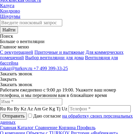
Московская область
Калуга
Кондрово
Шоурумы
Найти
Поиск
Больше о вентиляции
Главное меню
C рекуперацией
Приточные и вытяжные
Для коммерческих
помещений
Выбор вентиляции для дома
Вентиляция для
бассейна
zakaz@turkov.ru
+7 499 399-33-25
Заказать звонок
Закрыть
Заказать звонок
Работаем ежедневно с 9:00 до 19:00. Укажите ваш номер
телефона, и мы перезвоним вам в ближайшее время
Ru
Ru
By
Kz
Az
Am
Ge
Kg
Tj
Uz
Отправить
Даю согласие
на обработку своих персональных
данных
Главная
Каталог
Сравнение
Корзина
Профиль
О компании
Объекты с TURKOV
Ресторан «Фабрикант»