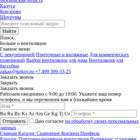
Московская область
Калуга
Кондрово
Шоурумы
Найти
Поиск
Больше о вентиляции
Главное меню
C рекуперацией
Приточные и вытяжные
Для коммерческих
помещений
Выбор вентиляции для дома
Вентиляция для
бассейна
zakaz@turkov.ru
+7 499 399-33-25
Заказать звонок
Закрыть
Заказать звонок
Работаем ежедневно с 9:00 до 19:00. Укажите ваш номер
телефона, и мы перезвоним вам в ближайшее время
Ru
Ru
By
Kz
Az
Am
Ge
Kg
Tj
Uz
Отправить
Даю согласие
на обработку своих персональных
данных
Главная
Каталог
Сравнение
Корзина
Профиль
Каталог
Приточно-вытяжная вентиляция
Вытяжные установки