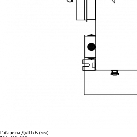
Габариты ДxШxВ (мм)