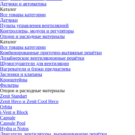
Датчики и автоматика
Каталог
Все товары категории
Датчики
Пульты управления вентиляцией
Контроллеры, модули и регуляторы
Опции и расходные материалы
Каталог
Все товары категории
Комбинированные приточно-вытяжные решётки
Дизайнерские вентиляционные решётки
Шумоглушители для вентиляции
Нагреватели и блоки преднагрева
Заслонки и клапаны
Кронштейны
Фильтры
Опции и расходные материалы
Zenit Standart
Zenit Heco и Zenit Cool Heco
Orbita
i-Vent и Block
Capsule
Capsule Pool
Hydra и Notos
Двигатели, вентиляторы, выравнивающие решётки