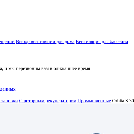
мещений
Выбор вентиляции для дома
Вентиляция для бассейна
на, и мы перезвоним вам в ближайшее время
 данных
становки
С роторным рекуператором
Промышленные
Orbita S 3