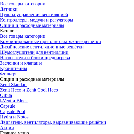
Все товары категории
Датчики
Пульты управления вентиляцией
Контроллеры, модули и регуляторы
Опции и расходные материалы
Каталог
Все товары категории
Комбинированные приточно-вытяжные решётки
Дизайнерские вентиляционные решётки
Шумоглушители для вентиляции
Нагреватели и блоки преднагрева
Заслонки и клапаны
Кронштейны
Фильтры
Опции и расходные материалы
Zenit Standart
Zenit Heco и Zenit Cool Heco
Orbita
i-Vent и Block
Capsule
Capsule Pool
Hydra и Notos
Двигатели, вентиляторы, выравнивающие решётки
Акции
Главное меню