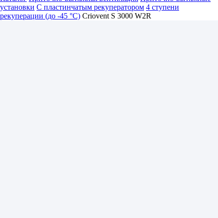
установки
С пластинчатым рекуператором
4 ступени
рекуперации (до -45 °C)
Criovent S 3000 W2R