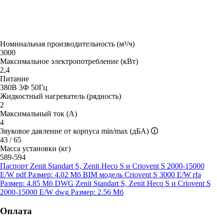
Номинальная производительность (м³/ч)
3000
Максимальное электропотребление (кВт)
2,4
Питание
380В 3Ф 50Гц
Жидкостный нагреватель (рядность)
2
Максимальный ток (А)
4
Звуковое давление от корпуса min/max (дБА)
🛈
43 / 65
Масса установки (кг)
589-594
Паспорт Zenit Standart S, Zenit Heco S и Criovent S 2000-15000
E/W
pdf
Размер: 4.02 Мб
BIM модель Criovent S 3000 E/W
rfa
Размер: 4.85 Мб
DWG Zenit Standart S, Zenit Heco S и Criovent S
2000-15000 E/W
dwg
Размер: 2.56 Мб
Оплата