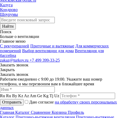
Московская область
Калуга
Кондрово
Шоурумы
Найти
Поиск
Больше о вентиляции
Главное меню
C рекуперацией
Приточные и вытяжные
Для коммерческих
помещений
Выбор вентиляции для дома
Вентиляция для
бассейна
zakaz@turkov.ru
+7 499 399-33-25
Заказать звонок
Закрыть
Заказать звонок
Работаем ежедневно с 9:00 до 19:00. Укажите ваш номер
телефона, и мы перезвоним вам в ближайшее время
Ru
Ru
By
Kz
Az
Am
Ge
Kg
Tj
Uz
Отправить
Даю согласие
на обработку своих персональных
данных
Главная
Каталог
Сравнение
Корзина
Профиль
Каталог
Приточно-вытяжная вентиляция
Приточно-вытяжные