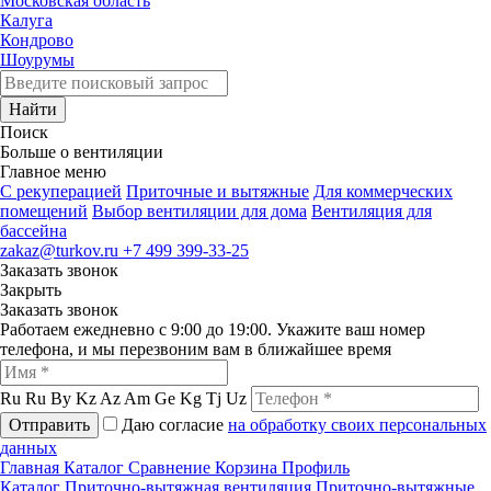
Московская область
Калуга
Кондрово
Шоурумы
Найти
Поиск
Больше о вентиляции
Главное меню
C рекуперацией
Приточные и вытяжные
Для коммерческих
помещений
Выбор вентиляции для дома
Вентиляция для
бассейна
zakaz@turkov.ru
+7 499 399-33-25
Заказать звонок
Закрыть
Заказать звонок
Работаем ежедневно с 9:00 до 19:00. Укажите ваш номер
телефона, и мы перезвоним вам в ближайшее время
Ru
Ru
By
Kz
Az
Am
Ge
Kg
Tj
Uz
Отправить
Даю согласие
на обработку своих персональных
данных
Главная
Каталог
Сравнение
Корзина
Профиль
Каталог
Приточно-вытяжная вентиляция
Приточно-вытяжные