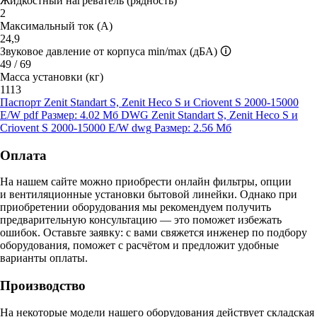
Жидкостный нагреватель (рядность)
2
Максимальный ток (А)
24,9
Звуковое давление от корпуса min/max (дБА)
🛈
49 / 69
Масса установки (кг)
1113
Паспорт Zenit Standart S, Zenit Heco S и Criovent S 2000-15000
E/W
pdf
Размер: 4.02 Мб
DWG Zenit Standart S, Zenit Heco S и
Criovent S 2000-15000 E/W
dwg
Размер: 2.56 Мб
Оплата
На нашем сайте можно приобрести онлайн фильтры, опции
и вентиляционные установки бытовой линейки. Однако при
приобретении оборудования мы рекомендуем получить
предварительную консультацию — это поможет избежать
ошибок.
Оставьте заявку:
с вами свяжется инженер по подбору
оборудования, поможет с расчётом и предложит удобные
варианты оплаты.
Производство
На некоторые модели нашего оборудования действует складская