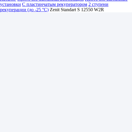
установки
С пластинчатым рекуператором
2 ступени
рекуперации (до -25 °C)
Zenit Standart S 12550 W2R