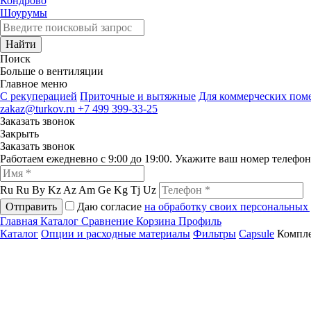
Кондрово
Шоурумы
Найти
Поиск
Больше о вентиляции
Главное меню
C рекуперацией
Приточные и вытяжные
Для коммерческих по
zakaz@turkov.ru
+7 499 399-33-25
Заказать звонок
Закрыть
Заказать звонок
Работаем ежедневно с 9:00 до 19:00. Укажите ваш номер телефо
Ru
Ru
By
Kz
Az
Am
Ge
Kg
Tj
Uz
Отправить
Даю согласие
на обработку своих персональных
Главная
Каталог
Сравнение
Корзина
Профиль
Каталог
Опции и расходные материалы
Фильтры
Capsule
Компле