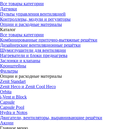
Все товары категории
Датчики
Пульты управления вентиляцией
Контроллеры, модули и регуляторы
Опции и расходные материалы
Каталог
Все товары категории
Комбинированные приточно-вытяжные решётки
Дизайнерские вентиляционные решётки
Шумоглушители для вентиляции
Нагреватели и блоки преднагрева
Заслонки и клапаны
Кронштейны
Фильтры
Опции и расходные материалы
Zenit Standart
Zenit Heco и Zenit Cool Heco
Orbita
i-Vent и Block
Capsule
Capsule Pool
Hydra и Notos
Двигатели, вентиляторы, выравнивающие решётки
Акции
Главное меню