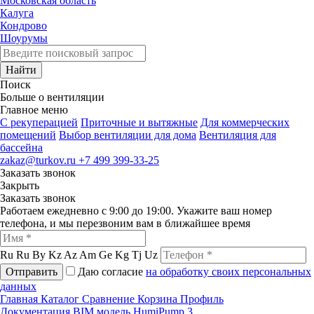
Московская область
Калуга
Кондрово
Шоурумы
Найти
Поиск
Больше о вентиляции
Главное меню
C рекуперацией
Приточные и вытяжные
Для коммерческих
помещений
Выбор вентиляции для дома
Вентиляция для
бассейна
zakaz@turkov.ru
+7 499 399-33-25
Заказать звонок
Закрыть
Заказать звонок
Работаем ежедневно с 9:00 до 19:00. Укажите ваш номер
телефона, и мы перезвоним вам в ближайшее время
Ru
Ru
By
Kz
Az
Am
Ge
Kg
Tj
Uz
Отправить
Даю согласие
на обработку своих персональных
данных
Главная
Каталог
Сравнение
Корзина
Профиль
Документация
BIM модель HumiPump 3