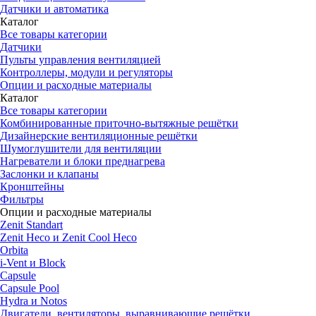
Датчики и автоматика
Каталог
Все товары категории
Датчики
Пульты управления вентиляцией
Контроллеры, модули и регуляторы
Опции и расходные материалы
Каталог
Все товары категории
Комбинированные приточно-вытяжные решётки
Дизайнерские вентиляционные решётки
Шумоглушители для вентиляции
Нагреватели и блоки преднагрева
Заслонки и клапаны
Кронштейны
Фильтры
Опции и расходные материалы
Zenit Standart
Zenit Heco и Zenit Cool Heco
Orbita
i-Vent и Block
Capsule
Capsule Pool
Hydra и Notos
Двигатели, вентиляторы, выравнивающие решётки