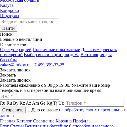
Московская область
Калуга
Кондрово
Шоурумы
Найти
Поиск
Больше о вентиляции
Главное меню
C рекуперацией
Приточные и вытяжные
Для коммерческих
помещений
Выбор вентиляции для дома
Вентиляция для
бассейна
zakaz@turkov.ru
+7 499 399-33-25
Заказать звонок
Закрыть
Заказать звонок
Работаем ежедневно с 9:00 до 19:00. Укажите ваш номер
телефона, и мы перезвоним вам в ближайшее время
Ru
Ru
By
Kz
Az
Am
Ge
Kg
Tj
Uz
Отправить
Даю согласие
на обработку своих персональных
данных
Главная
Каталог
Сравнение
Корзина
Профиль
Блог
Статьи
Вентиляция бассейна: 6 способов идеального