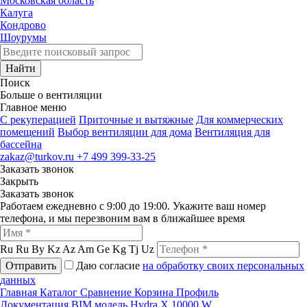
Московская область
Калуга
Кондрово
Шоурумы
Найти
Поиск
Больше о вентиляции
Главное меню
C рекуперацией
Приточные и вытяжные
Для коммерческих
помещений
Выбор вентиляции для дома
Вентиляция для
бассейна
zakaz@turkov.ru
+7 499 399-33-25
Заказать звонок
Закрыть
Заказать звонок
Работаем ежедневно с 9:00 до 19:00. Укажите ваш номер
телефона, и мы перезвоним вам в ближайшее время
Ru
Ru
By
Kz
Az
Am
Ge
Kg
Tj
Uz
Отправить
Даю согласие
на обработку своих персональных
данных
Главная
Каталог
Сравнение
Корзина
Профиль
Документация
BIM модель Hydra X 10000 W