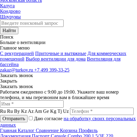
Московская область
Калуга
Кондрово
Шоурумы
Найти
Поиск
Больше о вентиляции
Главное меню
C рекуперацией
Приточные и вытяжные
Для коммерческих
помещений
Выбор вентиляции для дома
Вентиляция для
бассейна
zakaz@turkov.ru
+7 499 399-33-25
Заказать звонок
Закрыть
Заказать звонок
Работаем ежедневно с 9:00 до 19:00. Укажите ваш номер
телефона, и мы перезвоним вам в ближайшее время
Ru
Ru
By
Kz
Az
Am
Ge
Kg
Tj
Uz
Отправить
Даю согласие
на обработку своих персональных
данных
Главная
Каталог
Сравнение
Корзина
Профиль
Документация
Паспорт Capsule Combo 200 1.5/3E 220