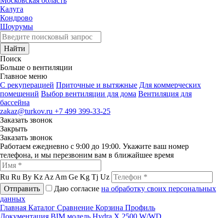
Московская область
Калуга
Кондрово
Шоурумы
Найти
Поиск
Больше о вентиляции
Главное меню
C рекуперацией
Приточные и вытяжные
Для коммерческих
помещений
Выбор вентиляции для дома
Вентиляция для
бассейна
zakaz@turkov.ru
+7 499 399-33-25
Заказать звонок
Закрыть
Заказать звонок
Работаем ежедневно с 9:00 до 19:00. Укажите ваш номер
телефона, и мы перезвоним вам в ближайшее время
Ru
Ru
By
Kz
Az
Am
Ge
Kg
Tj
Uz
Отправить
Даю согласие
на обработку своих персональных
данных
Главная
Каталог
Сравнение
Корзина
Профиль
Документация
BIM модель Hydra X 2500 W/WD