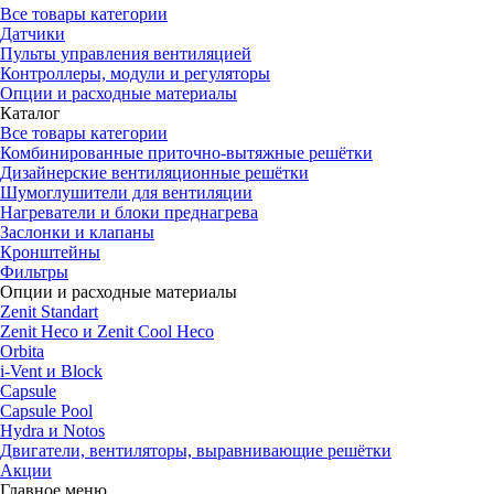
Все товары категории
Датчики
Пульты управления вентиляцией
Контроллеры, модули и регуляторы
Опции и расходные материалы
Каталог
Все товары категории
Комбинированные приточно-вытяжные решётки
Дизайнерские вентиляционные решётки
Шумоглушители для вентиляции
Нагреватели и блоки преднагрева
Заслонки и клапаны
Кронштейны
Фильтры
Опции и расходные материалы
Zenit Standart
Zenit Heco и Zenit Cool Heco
Orbita
i-Vent и Block
Capsule
Capsule Pool
Hydra и Notos
Двигатели, вентиляторы, выравнивающие решётки
Акции
Главное меню