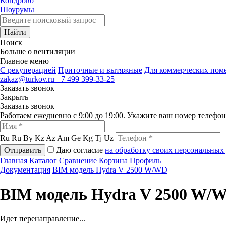
Кондрово
Шоурумы
Найти
Поиск
Больше о вентиляции
Главное меню
C рекуперацией
Приточные и вытяжные
Для коммерческих по
zakaz@turkov.ru
+7 499 399-33-25
Заказать звонок
Закрыть
Заказать звонок
Работаем ежедневно с 9:00 до 19:00. Укажите ваш номер телефо
Ru
Ru
By
Kz
Az
Am
Ge
Kg
Tj
Uz
Отправить
Даю согласие
на обработку своих персональных
Главная
Каталог
Сравнение
Корзина
Профиль
Документация
BIM модель Hydra V 2500 W/WD
BIM модель Hydra V 2500 W/
Идет перенаправление...