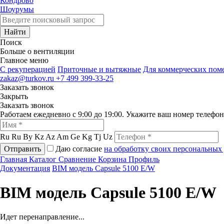
Кондрово
Шоурумы
Найти
Поиск
Больше о вентиляции
Главное меню
C рекуперацией
Приточные и вытяжные
Для коммерческих по
zakaz@turkov.ru
+7 499 399-33-25
Заказать звонок
Закрыть
Заказать звонок
Работаем ежедневно с 9:00 до 19:00. Укажите ваш номер телефо
Ru
Ru
By
Kz
Az
Am
Ge
Kg
Tj
Uz
Отправить
Даю согласие
на обработку своих персональных
Главная
Каталог
Сравнение
Корзина
Профиль
Документация
BIM модель Capsule 5100 E/W
BIM модель Capsule 5100 E/W
Идет перенаправление...