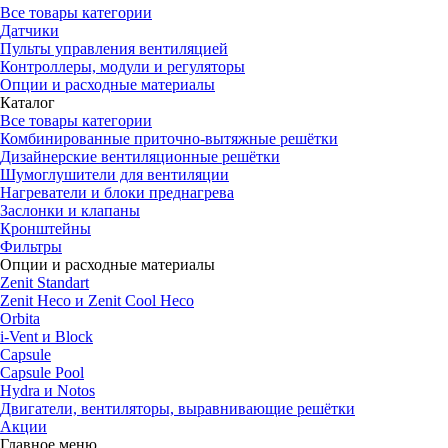
Все товары категории
Датчики
Пульты управления вентиляцией
Контроллеры, модули и регуляторы
Опции и расходные материалы
Каталог
Все товары категории
Комбинированные приточно-вытяжные решётки
Дизайнерские вентиляционные решётки
Шумоглушители для вентиляции
Нагреватели и блоки преднагрева
Заслонки и клапаны
Кронштейны
Фильтры
Опции и расходные материалы
Zenit Standart
Zenit Heco и Zenit Cool Heco
Orbita
i-Vent и Block
Capsule
Capsule Pool
Hydra и Notos
Двигатели, вентиляторы, выравнивающие решётки
Акции
Главное меню