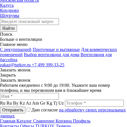
Московская область
Калуга
Кондрово
Шоурумы
Найти
Поиск
Больше о вентиляции
Главное меню
C рекуперацией
Приточные и вытяжные
Для коммерческих
помещений
Выбор вентиляции для дома
Вентиляция для
бассейна
zakaz@turkov.ru
+7 499 399-33-25
Заказать звонок
Закрыть
Заказать звонок
Работаем ежедневно с 9:00 до 19:00. Укажите ваш номер
телефона, и мы перезвоним вам в ближайшее время
Ru
Ru
By
Kz
Az
Am
Ge
Kg
Tj
Uz
Отправить
Даю согласие
на обработку своих персональных
данных
Главная
Каталог
Сравнение
Корзина
Профиль
Контакты
Офисы
TURKOV Тюмень