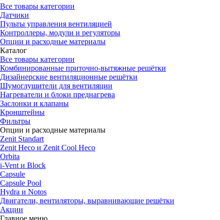
Все товары категории
Датчики
Пульты управления вентиляцией
Контроллеры, модули и регуляторы
Опции и расходные материалы
Каталог
Все товары категории
Комбинированные приточно-вытяжные решётки
Дизайнерские вентиляционные решётки
Шумоглушители для вентиляции
Нагреватели и блоки преднагрева
Заслонки и клапаны
Кронштейны
Фильтры
Опции и расходные материалы
Zenit Standart
Zenit Heco и Zenit Cool Heco
Orbita
i-Vent и Block
Capsule
Capsule Pool
Hydra и Notos
Двигатели, вентиляторы, выравнивающие решётки
Акции
Главное меню