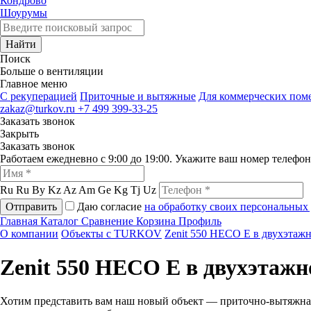
Кондрово
Шоурумы
Найти
Поиск
Больше о вентиляции
Главное меню
C рекуперацией
Приточные и вытяжные
Для коммерческих по
zakaz@turkov.ru
+7 499 399-33-25
Заказать звонок
Закрыть
Заказать звонок
Работаем ежедневно с 9:00 до 19:00. Укажите ваш номер телефо
Ru
Ru
By
Kz
Az
Am
Ge
Kg
Tj
Uz
Отправить
Даю согласие
на обработку своих персональных
Главная
Каталог
Сравнение
Корзина
Профиль
О компании
Объекты с TURKOV
Zenit 550 HECO E в двухэтаж
Zenit 550 HECO E в двухэтажн
Хотим представить вам наш новый объект — приточно-вытяжная 