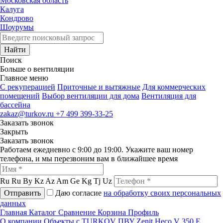
Московская область
Калуга
Кондрово
Шоурумы
Найти
Поиск
Больше о вентиляции
Главное меню
C рекуперацией
Приточные и вытяжные
Для коммерческих
помещений
Выбор вентиляции для дома
Вентиляция для
бассейна
zakaz@turkov.ru
+7 499 399-33-25
Заказать звонок
Закрыть
Заказать звонок
Работаем ежедневно с 9:00 до 19:00. Укажите ваш номер
телефона, и мы перезвоним вам в ближайшее время
Ru
Ru
By
Kz
Az
Am
Ge
Kg
Tj
Uz
Отправить
Даю согласие
на обработку своих персональных
данных
Главная
Каталог
Сравнение
Корзина
Профиль
О компании
Объекты с TURKOV
ПВУ Zenit Heco V 350 E