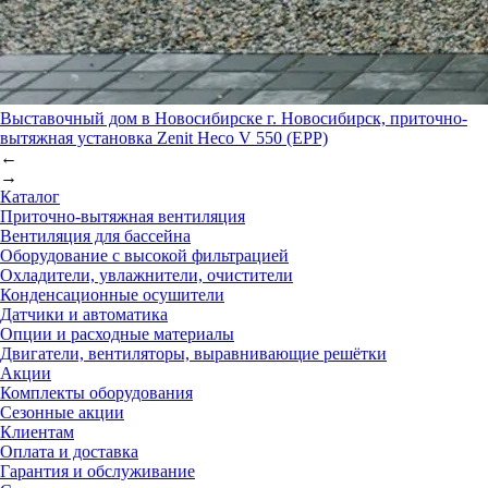
Выставочный дом в Новосибирске
г. Новосибирск, приточно-
вытяжная установка Zenit Heco V 550 (EPP)
←
→
Каталог
Приточно-вытяжная вентиляция
Вентиляция для бассейна
Оборудование с высокой фильтрацией
Охладители, увлажнители, очистители
Конденсационные осушители
Датчики и автоматика
Опции и расходные материалы
Двигатели, вентиляторы, выравнивающие решётки
Акции
Комплекты оборудования
Сезонные акции
Клиентам
Оплата и доставка
Гарантия и обслуживание