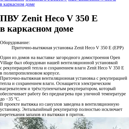
в каркасном доме
ПВУ Zenit Heco V 350 E
в каркасном доме
Оборудование:
Приточно-вытяжная установка Zenit Heco V 350 E (EPP)
Один из домов на выставке загородного домостроения Open
Village был оборудован нашей вентиляционной установкой
с рекуперацией тепла и сохранением влаги Zenit Heco V 350 E
в полипропиленовом корпусе.
Приточно-вытяжная вентиляционная установка с рекуперацией
тепла и сохранением влаги. Оснащается электрическим
нагревателем и трёхступенчатым рекуператором, который
обеспечивает работу без преднагрева при уличной температуре
до −35 °C.
В проекте вытяжка из санузлов заведена в вентиляционную
установку. Энтальпийный рекуператор полностью исключает
перетекания запахов из вытяжки в приток.