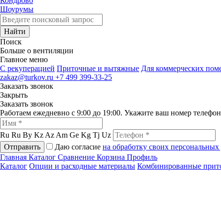
Кондрово
Шоурумы
Найти
Поиск
Больше о вентиляции
Главное меню
C рекуперацией
Приточные и вытяжные
Для коммерческих по
zakaz@turkov.ru
+7 499 399-33-25
Заказать звонок
Закрыть
Заказать звонок
Работаем ежедневно с 9:00 до 19:00. Укажите ваш номер телефо
Ru
Ru
By
Kz
Az
Am
Ge
Kg
Tj
Uz
Отправить
Даю согласие
на обработку своих персональных
Главная
Каталог
Сравнение
Корзина
Профиль
Каталог
Опции и расходные материалы
Комбинированные прит