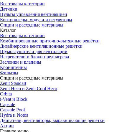
Все товары категории
Датчики
Пульты управления вентиляцией
Контроллеры, модули и регуляторы
Опции и расходные материалы
Каталог
Все товары категории
Комбинированные приточно-вытяжные решётки
Дизайнерские вентиляционные решётки
Шумоглушители для вентиляции
Нагреватели и блоки преднагрева
Заслонки и клапаны
Кронштейны
Фильтры
Опции и расходные материалы
Zenit Standart
Zenit Heco и Zenit Cool Heco
Orbita
i-Vent и Block
Capsule
Capsule Pool
Hydra и Notos
Двигатели, вентиляторы, выравнивающие решётки
Акции
Главное меню