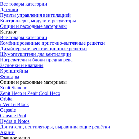
Все товары категории
Датчики
Пульты управления вентиляцией
Контроллеры, модули и регуляторы
Опции и расходные материалы
Каталог
Все товары категории
Комбинированные приточно-вытяжные решётки
Дизайнерские вентиляционные решётки
Шумоглушители для вентиляции
Нагреватели и блоки преднагрева
Заслонки и клапаны
Кронштейны
Фильтры
Опции и расходные материалы
Zenit Standart
Zenit Heco и Zenit Cool Heco
Orbita
i-Vent и Block
Capsule
Capsule Pool
Hydra и Notos
Двигатели, вентиляторы, выравнивающие решётки
Акции
Главное меню