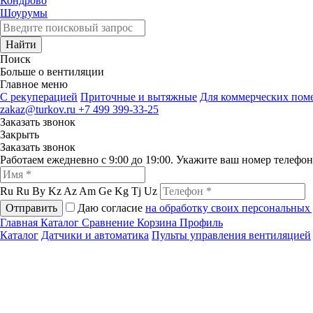
Кондрово
Шоурумы
Найти
Поиск
Больше о вентиляции
Главное меню
C рекуперацией
Приточные и вытяжные
Для коммерческих по
zakaz@turkov.ru
+7 499 399-33-25
Заказать звонок
Закрыть
Заказать звонок
Работаем ежедневно с 9:00 до 19:00. Укажите ваш номер телефо
Ru
Ru
By
Kz
Az
Am
Ge
Kg
Tj
Uz
Отправить
Даю согласие
на обработку своих персональных
Главная
Каталог
Сравнение
Корзина
Профиль
Каталог
Датчики и автоматика
Пульты управления вентиляцией