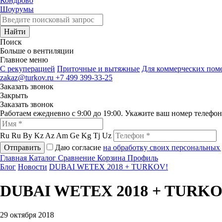
Кондрово
Шоурумы
Найти
Поиск
Больше о вентиляции
Главное меню
C рекуперацией
Приточные и вытяжные
Для коммерческих по
zakaz@turkov.ru
+7 499 399-33-25
Заказать звонок
Закрыть
Заказать звонок
Работаем ежедневно с 9:00 до 19:00. Укажите ваш номер телефо
Ru
Ru
By
Kz
Az
Am
Ge
Kg
Tj
Uz
Отправить
Даю согласие
на обработку своих персональных
Главная
Каталог
Сравнение
Корзина
Профиль
Блог
Новости
DUBAI WETEX 2018 + TURKOV!
DUBAI WETEX 2018 + TURKO
29 октября 2018