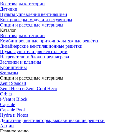
Все товары категории
Датчики
Пульты управления вентиляцией
Контроллеры, модули и регуляторы
Опции и расходные материалы
Каталог
Все товары категории
Комбинированные приточно-вытяжные решётки
Дизайнерские вентиляционные решётки
Шумоглушители для вентиляции
Нагреватели и блоки преднагрева
Заслонки и клапаны
Кронштейны
Фильтры
Опции и расходные материалы
Zenit Standart
Zenit Heco и Zenit Cool Heco
Orbita
i-Vent и Block
Capsule
Capsule Pool
Hydra и Notos
Двигатели, вентиляторы, выравнивающие решётки
Акции
Главное меню