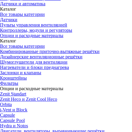
Датчики и автоматика
Каталог
Все товары категории
Датчики
Пульты управления вентиляцией
Контроллеры, модули и регуляторы
Опции и расходные материалы
Каталог
Все товары категории
Комбинированные приточно-вытяжные решётки
Дизайнерские вентиляционные решётки
Шумоглушители для вентиляции
Нагреватели и блоки преднагрева
Заслонки и клапаны
Кронштейны
Фильтры
Опции и расходные материалы
Zenit Standart
Zenit Heco и Zenit Cool Heco
Orbita
i-Vent и Block
Capsule
Capsule Pool
Hydra и Notos
Двигатели, вентиляторы, выравнивающие решётки