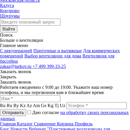
Московская область
Калуга
Кондрово
Шоурумы
Найти
Поиск
Больше о вентиляции
Главное меню
C рекуперацией
Приточные и вытяжные
Для коммерческих
помещений
Выбор вентиляции для дома
Вентиляция для
бассейна
zakaz@turkov.ru
+7 499 399-33-25
Заказать звонок
Закрыть
Заказать звонок
Работаем ежедневно с 9:00 до 19:00. Укажите ваш номер
телефона, и мы перезвоним вам в ближайшее время
Ru
Ru
By
Kz
Az
Am
Ge
Kg
Tj
Uz
Отправить
Даю согласие
на обработку своих персональных
данных
Главная
Каталог
Сравнение
Корзина
Профиль
Блог
Новости
Вебинар "Пластиковые воздуховоды для