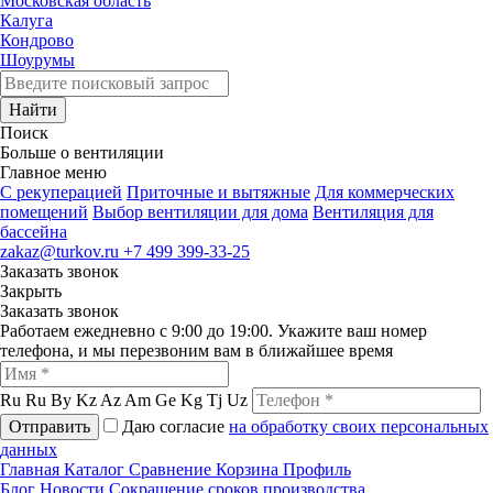
Московская область
Калуга
Кондрово
Шоурумы
Найти
Поиск
Больше о вентиляции
Главное меню
C рекуперацией
Приточные и вытяжные
Для коммерческих
помещений
Выбор вентиляции для дома
Вентиляция для
бассейна
zakaz@turkov.ru
+7 499 399-33-25
Заказать звонок
Закрыть
Заказать звонок
Работаем ежедневно с 9:00 до 19:00. Укажите ваш номер
телефона, и мы перезвоним вам в ближайшее время
Ru
Ru
By
Kz
Az
Am
Ge
Kg
Tj
Uz
Отправить
Даю согласие
на обработку своих персональных
данных
Главная
Каталог
Сравнение
Корзина
Профиль
Блог
Новости
Сокращение сроков производства