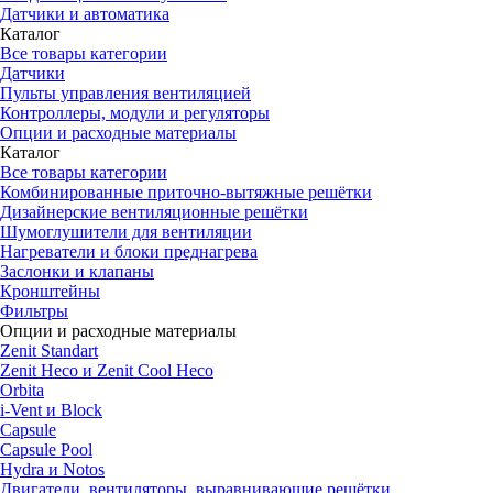
Датчики и автоматика
Каталог
Все товары категории
Датчики
Пульты управления вентиляцией
Контроллеры, модули и регуляторы
Опции и расходные материалы
Каталог
Все товары категории
Комбинированные приточно-вытяжные решётки
Дизайнерские вентиляционные решётки
Шумоглушители для вентиляции
Нагреватели и блоки преднагрева
Заслонки и клапаны
Кронштейны
Фильтры
Опции и расходные материалы
Zenit Standart
Zenit Heco и Zenit Cool Heco
Orbita
i-Vent и Block
Capsule
Capsule Pool
Hydra и Notos
Двигатели, вентиляторы, выравнивающие решётки