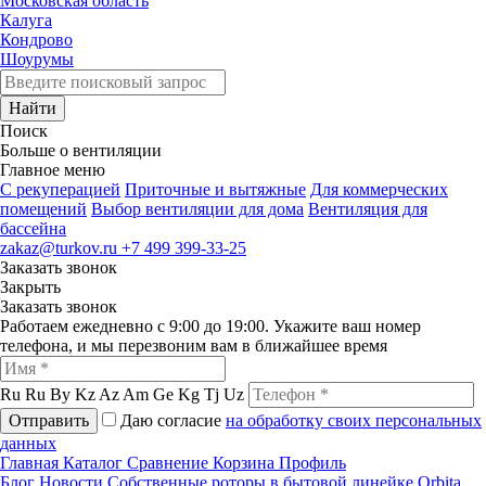
Московская область
Калуга
Кондрово
Шоурумы
Найти
Поиск
Больше о вентиляции
Главное меню
C рекуперацией
Приточные и вытяжные
Для коммерческих
помещений
Выбор вентиляции для дома
Вентиляция для
бассейна
zakaz@turkov.ru
+7 499 399-33-25
Заказать звонок
Закрыть
Заказать звонок
Работаем ежедневно с 9:00 до 19:00. Укажите ваш номер
телефона, и мы перезвоним вам в ближайшее время
Ru
Ru
By
Kz
Az
Am
Ge
Kg
Tj
Uz
Отправить
Даю согласие
на обработку своих персональных
данных
Главная
Каталог
Сравнение
Корзина
Профиль
Блог
Новости
Собственные роторы в бытовой линейке Orbita