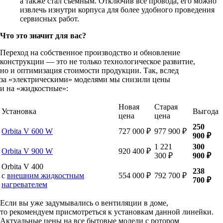
а также стал съёмным. Отключив все провода, его можно
извлечь изнутри корпуса для более удобного проведения
сервисных работ.
Что это значит для вас?
Переход на собственное производство и обновление
конструкции — это не только технологическое развитие,
но и оптимизация стоимости продукции. Так, вслед
за «электрическими» моделями мы снизили цены
и на «жидкостные»:
Новая
Старая
Установка
Выгода
цена
цена
250
Orbita V 600 W
727 000 ₽
977 900 ₽
900 ₽
1 221
300
Orbita V 900 W
920 400 ₽
300 ₽
900 ₽
Orbita V 400
238
c
внешним жидкостным
554 000 ₽
792 700 ₽
700 ₽
нагревателем
Если вы уже задумывались о вентиляции в доме,
то рекомендуем присмотреться к установкам данной линейки.
Актуальные цены на все бытовые модели с ротором