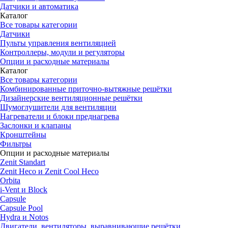
Датчики и автоматика
Каталог
Все товары категории
Датчики
Пульты управления вентиляцией
Контроллеры, модули и регуляторы
Опции и расходные материалы
Каталог
Все товары категории
Комбинированные приточно-вытяжные решётки
Дизайнерские вентиляционные решётки
Шумоглушители для вентиляции
Нагреватели и блоки преднагрева
Заслонки и клапаны
Кронштейны
Фильтры
Опции и расходные материалы
Zenit Standart
Zenit Heco и Zenit Cool Heco
Orbita
i-Vent и Block
Capsule
Capsule Pool
Hydra и Notos
Двигатели, вентиляторы, выравнивающие решётки