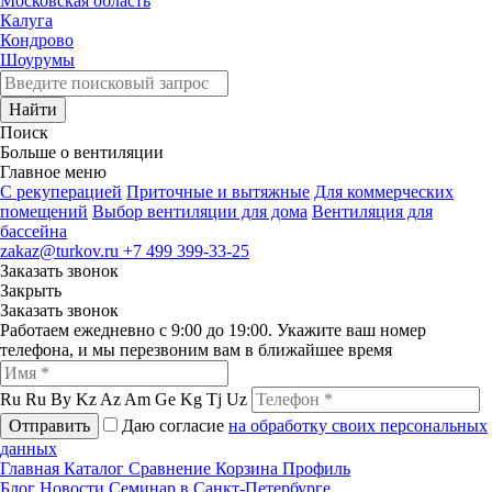
Московская область
Калуга
Кондрово
Шоурумы
Найти
Поиск
Больше о вентиляции
Главное меню
C рекуперацией
Приточные и вытяжные
Для коммерческих
помещений
Выбор вентиляции для дома
Вентиляция для
бассейна
zakaz@turkov.ru
+7 499 399-33-25
Заказать звонок
Закрыть
Заказать звонок
Работаем ежедневно с 9:00 до 19:00. Укажите ваш номер
телефона, и мы перезвоним вам в ближайшее время
Ru
Ru
By
Kz
Az
Am
Ge
Kg
Tj
Uz
Отправить
Даю согласие
на обработку своих персональных
данных
Главная
Каталог
Сравнение
Корзина
Профиль
Блог
Новости
Семинар в Санкт-Петербурге