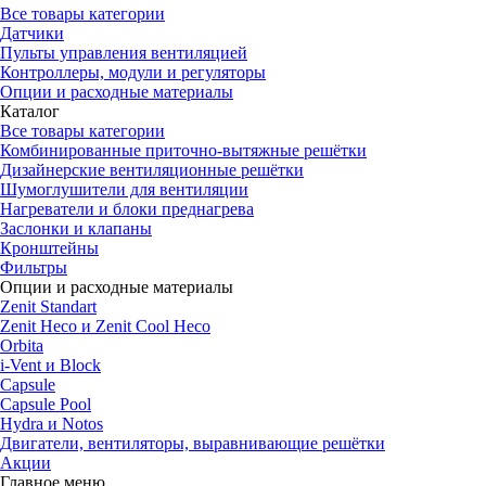
Все товары категории
Датчики
Пульты управления вентиляцией
Контроллеры, модули и регуляторы
Опции и расходные материалы
Каталог
Все товары категории
Комбинированные приточно-вытяжные решётки
Дизайнерские вентиляционные решётки
Шумоглушители для вентиляции
Нагреватели и блоки преднагрева
Заслонки и клапаны
Кронштейны
Фильтры
Опции и расходные материалы
Zenit Standart
Zenit Heco и Zenit Cool Heco
Orbita
i-Vent и Block
Capsule
Capsule Pool
Hydra и Notos
Двигатели, вентиляторы, выравнивающие решётки
Акции
Главное меню