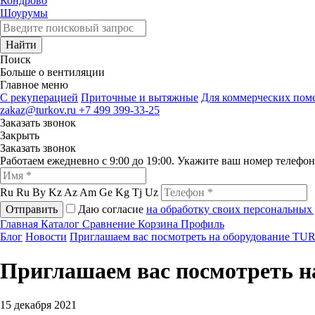
Кондрово
Шоурумы
Найти
Поиск
Больше о вентиляции
Главное меню
C рекуперацией
Приточные и вытяжные
Для коммерческих по
zakaz@turkov.ru
+7 499 399-33-25
Заказать звонок
Закрыть
Заказать звонок
Работаем ежедневно с 9:00 до 19:00. Укажите ваш номер телефо
Ru
Ru
By
Kz
Az
Am
Ge
Kg
Tj
Uz
Отправить
Даю согласие
на обработку своих персональных
Главная
Каталог
Сравнение
Корзина
Профиль
Блог
Новости
Приглашаем вас посмотреть на оборудование T
Приглашаем вас посмотреть 
15 декабря 2021