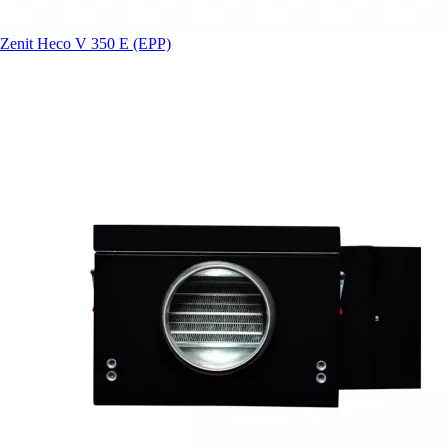
Zenit Heco V 350 E (EPP)