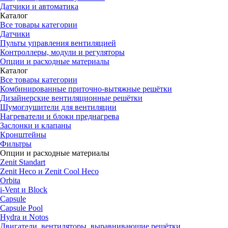
Датчики и автоматика
Каталог
Все товары категории
Датчики
Пульты управления вентиляцией
Контроллеры, модули и регуляторы
Опции и расходные материалы
Каталог
Все товары категории
Комбинированные приточно-вытяжные решётки
Дизайнерские вентиляционные решётки
Шумоглушители для вентиляции
Нагреватели и блоки преднагрева
Заслонки и клапаны
Кронштейны
Фильтры
Опции и расходные материалы
Zenit Standart
Zenit Heco и Zenit Cool Heco
Orbita
i-Vent и Block
Capsule
Capsule Pool
Hydra и Notos
Двигатели, вентиляторы, выравнивающие решётки