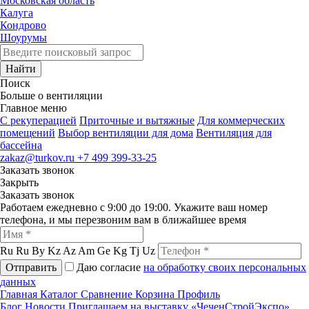
Московская область
Калуга
Кондрово
Шоурумы
Найти
Поиск
Больше о вентиляции
Главное меню
C рекуперацией
Приточные и вытяжные
Для коммерческих
помещений
Выбор вентиляции для дома
Вентиляция для
бассейна
zakaz@turkov.ru
+7 499 399-33-25
Заказать звонок
Закрыть
Заказать звонок
Работаем ежедневно с 9:00 до 19:00. Укажите ваш номер
телефона, и мы перезвоним вам в ближайшее время
Ru
Ru
By
Kz
Az
Am
Ge
Kg
Tj
Uz
Отправить
Даю согласие
на обработку своих персональных
данных
Главная
Каталог
Сравнение
Корзина
Профиль
Блог
Новости
Приглашаем на выставку «ЧеченСтройЭкспо»