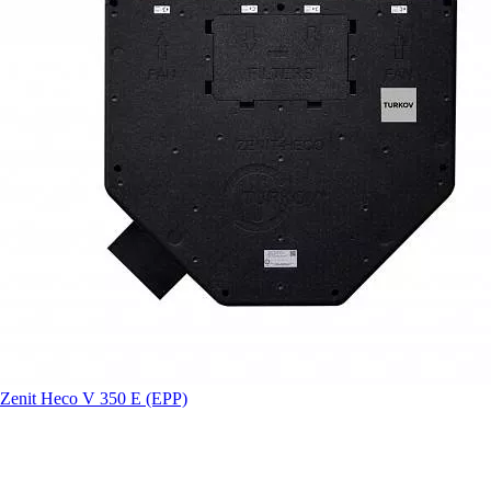
Zenit Heco V 350 E (EPP)