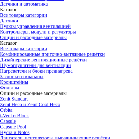
Датчики и автоматика
Каталог
Все товары категории
Датчики
Пульты управления вентиляцией
Контроллеры, модули и регуляторы
Опции и расходные материалы
Каталог
Все товары категории
Комбинированные приточно-вытяжные решётки
Дизайнерские вентиляционные решётки
Шумоглушители для вентиляции
Нагреватели и блоки преднагрева
Заслонки и клапаны
Кронштейны
Фильтры
Опции и расходные материалы
Zenit Standart
Zenit Heco и Zenit Cool Heco
Orbita
i-Vent и Block
Capsule
Capsule Pool
Hydra и Notos
Двигатели, вентиляторы, выравнивающие решётки