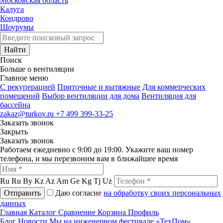
Московская область
Калуга
Кондрово
Шоурумы
Найти
Поиск
Больше о вентиляции
Главное меню
C рекуперацией
Приточные и вытяжные
Для коммерческих
помещений
Выбор вентиляции для дома
Вентиляция для
бассейна
zakaz@turkov.ru
+7 499 399-33-25
Заказать звонок
Закрыть
Заказать звонок
Работаем ежедневно с 9:00 до 19:00. Укажите ваш номер
телефона, и мы перезвоним вам в ближайшее время
Ru
Ru
By
Kz
Az
Am
Ge
Kg
Tj
Uz
Отправить
Даю согласие
на обработку своих персональных
данных
Главная
Каталог
Сравнение
Корзина
Профиль
Блог
Новости
Мы на инженерном фестивале «ТехПом»