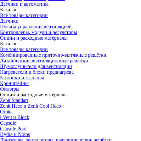
Датчики и автоматика
Каталог
Все товары категории
Датчики
Пульты управления вентиляцией
Контроллеры, модули и регуляторы
Опции и расходные материалы
Каталог
Все товары категории
Комбинированные приточно-вытяжные решётки
Дизайнерские вентиляционные решётки
Шумоглушители для вентиляции
Нагреватели и блоки преднагрева
Заслонки и клапаны
Кронштейны
Фильтры
Опции и расходные материалы
Zenit Standart
Zenit Heco и Zenit Cool Heco
Orbita
i-Vent и Block
Capsule
Capsule Pool
Hydra и Notos
Двигатели, вентиляторы, выравнивающие решётки