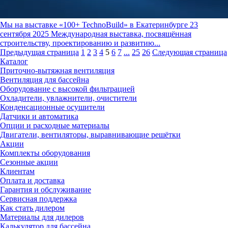
Мы на выставке «100+ TechnoBuild» в Екатеринбурге
23
сентября 2025
Международная выставка, посвящённая
строительству, проектированию и развитию...
Предыдущая страница
1
2
3
4
5
6
7
...
25
26
Следующая страница
Каталог
Приточно-вытяжная вентиляция
Вентиляция для бассейна
Оборудование с высокой фильтрацией
Охладители, увлажнители, очистители
Конденсационные осушители
Датчики и автоматика
Опции и расходные материалы
Двигатели, вентиляторы, выравнивающие решётки
Акции
Комплекты оборудования
Сезонные акции
Клиентам
Оплата и доставка
Гарантия и обслуживание
Сервисная поддержка
Как стать дилером
Материалы для дилеров
Калькулятор для бассейна