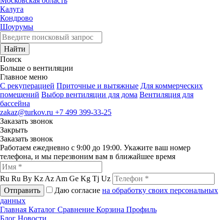
Московская область
Калуга
Кондрово
Шоурумы
Найти
Поиск
Больше о вентиляции
Главное меню
C рекуперацией
Приточные и вытяжные
Для коммерческих
помещений
Выбор вентиляции для дома
Вентиляция для
бассейна
zakaz@turkov.ru
+7 499 399-33-25
Заказать звонок
Закрыть
Заказать звонок
Работаем ежедневно с 9:00 до 19:00. Укажите ваш номер
телефона, и мы перезвоним вам в ближайшее время
Ru
Ru
By
Kz
Az
Am
Ge
Kg
Tj
Uz
Отправить
Даю согласие
на обработку своих персональных
данных
Главная
Каталог
Сравнение
Корзина
Профиль
Блог
Новости