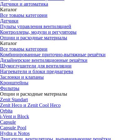
Датчики и автоматика
Каталог
Все товары категории
Датчики
Пульты управления вентиляцией
Контроллеры, модули и регуляторы
Опции и расходные материалы
Каталог
Все товары категории
Комбинированные приточно-вытяжные решётки
Дизайнерские вентиляционные решётки
Шумоглушители для вентиляции
Нагреватели и блоки преднагрева
Заслонки и клапаны
Кронштейны
Фильтры
Опции и расходные материалы
Zenit Standart
Zenit Heco и Zenit Cool Heco
Orbita
i-Vent и Block
Capsule
Capsule Pool
Hydra и Notos
Двигатели, вентиляторы, выравнивающие решётки