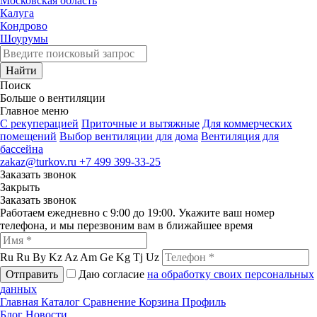
Московская область
Калуга
Кондрово
Шоурумы
Найти
Поиск
Больше о вентиляции
Главное меню
C рекуперацией
Приточные и вытяжные
Для коммерческих
помещений
Выбор вентиляции для дома
Вентиляция для
бассейна
zakaz@turkov.ru
+7 499 399-33-25
Заказать звонок
Закрыть
Заказать звонок
Работаем ежедневно с 9:00 до 19:00. Укажите ваш номер
телефона, и мы перезвоним вам в ближайшее время
Ru
Ru
By
Kz
Az
Am
Ge
Kg
Tj
Uz
Отправить
Даю согласие
на обработку своих персональных
данных
Главная
Каталог
Сравнение
Корзина
Профиль
Блог
Новости