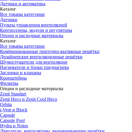
Датчики и автоматика
Каталог
Все товары категории
Датчики
Пульты управления вентиляцией
Контроллеры, модули и регуляторы
Опции и расходные материалы
Каталог
Все товары категории
Комбинированные приточно-вытяжные решётки
Дизайнерские вентиляционные решётки
Шумоглушители для вентиляции
Нагреватели и блоки преднагрева
Заслонки и клапаны
Кронштейны
Фильтры
Опции и расходные материалы
Zenit Standart
Zenit Heco и Zenit Cool Heco
Orbita
i-Vent и Block
Capsule
Capsule Pool
Hydra и Notos
Двигатели, вентиляторы, выравнивающие решётки