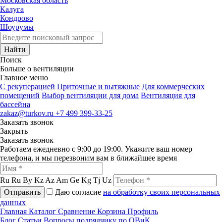
Московская область
Калуга
Кондрово
Шоурумы
Найти
Поиск
Больше о вентиляции
Главное меню
C рекуперацией
Приточные и вытяжные
Для коммерческих
помещений
Выбор вентиляции для дома
Вентиляция для
бассейна
zakaz@turkov.ru
+7 499 399-33-25
Заказать звонок
Закрыть
Заказать звонок
Работаем ежедневно с 9:00 до 19:00. Укажите ваш номер
телефона, и мы перезвоним вам в ближайшее время
Ru
Ru
By
Kz
Az
Am
Ge
Kg
Tj
Uz
Отправить
Даю согласие
на обработку своих персональных
данных
Главная
Каталог
Сравнение
Корзина
Профиль
Блог
Статьи
Вопросы подрядчику по ОВиК