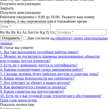
Получить консультацию
Закрыть
Получить консультацию
Работаем ежедневно с 9.00 до 19.00. Укажите ваш номер
телефона, и мы перезвоним вам в ближайшее время
Ru
Ru
By
Kz
Az
Am
Ge
Kg
Tj
Uz
Отправить
Даю согласие
на обработку своих персональных
данных
В статье вы узнаете:
1. Вы уже выполняли подобные работы ранее?
2. Можно ли посмотреть примеры реализованных объектов
или отзывы других клиентов?
3. Есть ли у компании допуск и сертификаты?
4. Каковы планируемые сроки завершения работ?
5. Сколько человек будет работать внутри и снаружи дома?
6. Какие меры безопасности вы соблюдаете?
7. Кто отвечает за уборку и вывоз мусора?
8. Как формируется стоимость проекта?
9. Какие гарантии вы предоставляете?
10. Есть ли у вас годовой план технического обслуживания?
Пара слов напоследок
Показать полностью
Содержание