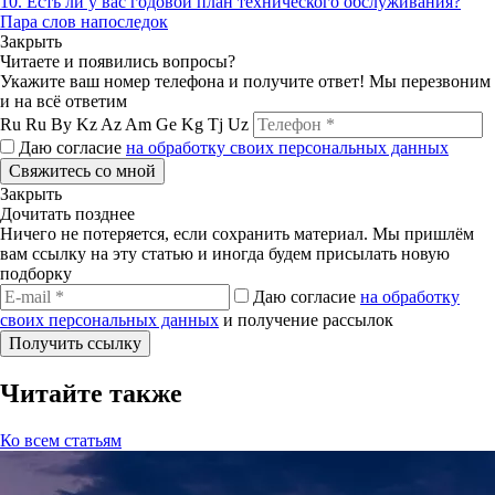
10. Есть ли у вас годовой план технического обслуживания?
Пара слов напоследок
Закрыть
Читаете и появились вопросы?
Укажите ваш номер телефона и получите ответ! Мы перезвоним
и на всё ответим
Ru
Ru
By
Kz
Az
Am
Ge
Kg
Tj
Uz
Даю согласие
на обработку своих персональных данных
Свяжитесь со мной
Закрыть
Дочитать позднее
Ничего не потеряется, если сохранить материал. Мы пришлём
вам ссылку на эту статью и иногда будем присылать новую
подборку
Даю согласие
на обработку
своих персональных данных
и получение рассылок
Получить ссылку
Читайте также
Ко всем статьям