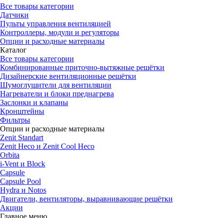
Все товары категории
Датчики
Пульты управления вентиляцией
Контроллеры, модули и регуляторы
Опции и расходные материалы
Каталог
Все товары категории
Комбинированные приточно-вытяжные решётки
Дизайнерские вентиляционные решётки
Шумоглушители для вентиляции
Нагреватели и блоки преднагрева
Заслонки и клапаны
Кронштейны
Фильтры
Опции и расходные материалы
Zenit Standart
Zenit Heco и Zenit Cool Heco
Orbita
i-Vent и Block
Capsule
Capsule Pool
Hydra и Notos
Двигатели, вентиляторы, выравнивающие решётки
Акции
Главное меню