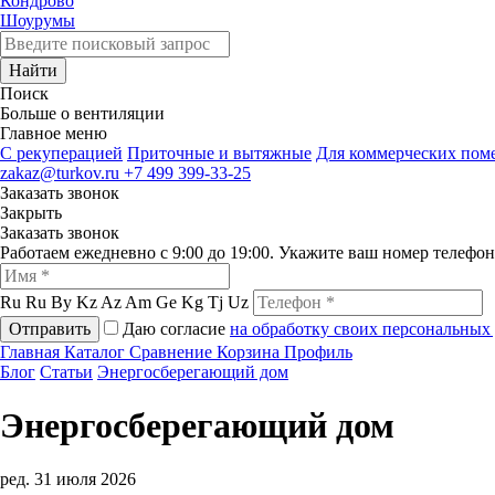
Кондрово
Шоурумы
Найти
Поиск
Больше о вентиляции
Главное меню
C рекуперацией
Приточные и вытяжные
Для коммерческих по
zakaz@turkov.ru
+7 499 399-33-25
Заказать звонок
Закрыть
Заказать звонок
Работаем ежедневно с 9:00 до 19:00. Укажите ваш номер телефо
Ru
Ru
By
Kz
Az
Am
Ge
Kg
Tj
Uz
Отправить
Даю согласие
на обработку своих персональных
Главная
Каталог
Сравнение
Корзина
Профиль
Блог
Статьи
Энергосберегающий дом
Энергосберегающий дом
ред. 31 июля 2026