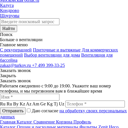
Московская область
Калуга
Кондрово
Шоурумы
Найти
Поиск
Больше о вентиляции
Главное меню
C рекуперацией
Приточные и вытяжные
Для коммерческих
помещений
Выбор вентиляции для дома
Вентиляция для
бассейна
zakaz@turkov.ru
+7 499 399-33-25
Заказать звонок
Закрыть
Заказать звонок
Работаем ежедневно с 9:00 до 19:00. Укажите ваш номер
телефона, и мы перезвоним вам в ближайшее время
Ru
Ru
By
Kz
Az
Am
Ge
Kg
Tj
Uz
Отправить
Даю согласие
на обработку своих персональных
данных
Главная
Каталог
Сравнение
Корзина
Профиль
Каталог
Опции и расходные материалы
Фильтры
Zenit Heco