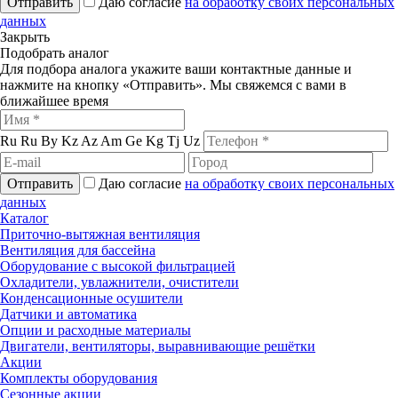
Отправить
Даю согласие
на обработку своих персональных
данных
Закрыть
Подобрать аналог
Для подбора аналога укажите ваши контактные данные и
нажмите на кнопку «Отправить». Мы свяжемся с вами в
ближайшее время
Ru
Ru
By
Kz
Az
Am
Ge
Kg
Tj
Uz
Отправить
Даю согласие
на обработку своих персональных
данных
Каталог
Приточно-вытяжная вентиляция
Вентиляция для бассейна
Оборудование с высокой фильтрацией
Охладители, увлажнители, очистители
Конденсационные осушители
Датчики и автоматика
Опции и расходные материалы
Двигатели, вентиляторы, выравнивающие решётки
Акции
Комплекты оборудования
Сезонные акции