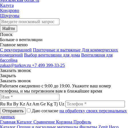
Московская область
Калуга
Кондрово
Шоурумы
Найти
Поиск
Больше о вентиляции
Главное меню
C рекуперацией
Приточные и вытяжные
Для коммерческих
помещений
Выбор вентиляции для дома
Вентиляция для
бассейна
zakaz@turkov.ru
+7 499 399-33-25
Заказать звонок
Закрыть
Заказать звонок
Работаем ежедневно с 9:00 до 19:00. Укажите ваш номер
телефона, и мы перезвоним вам в ближайшее время
Ru
Ru
By
Kz
Az
Am
Ge
Kg
Tj
Uz
Отправить
Даю согласие
на обработку своих персональных
данных
Главная
Каталог
Сравнение
Корзина
Профиль
Каталог
Опции и расходные материалы
Фильтры
Zenit Heco