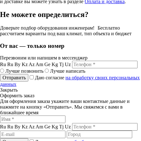
и доставке вы можете узнать в разделе
Оплата и доставка
.
Не можете определиться?
Доверьте подбор оборудования инженерам! Бесплатно
рассчитаем варианты под ваш климат, тип объекта и бюджет
От вас — только номер
Перезвоним или напишем в мессенджер
Ru
Ru
By
Kz
Az
Am
Ge
Kg
Tj
Uz
Лучше позвонить
Лучше написать
Отправить
Даю согласие
на обработку своих персональных
данных
Закрыть
Оформить заказ
Для оформления заказа укажите ваши контактные данные и
нажмите на кнопку «Отправить». Мы свяжемся с вами в
ближайшее время
Ru
Ru
By
Kz
Az
Am
Ge
Kg
Tj
Uz