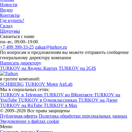
Новости
Видео
Контакты
Где купить?
Склад
Шоурумы
Связаться с нами
пн–вс, 09:00–19:00
+7 499 399-33-25
zakaz@turkov.ru
По вопросам и предложениям вы можете отправить сообщение
генеральному директору компании
Написать директору
TURKOV на Яндекс.Картах
TURKOV на 2GIS
в группе компаний:
SCHIBERG
TURKOV Motor
AirLab
Мы в социальных сетях:
TURKOV в Telegram
TURKOV во ВКонтакте
TURKOV на
YouTube
TURKOV в Одноклассниках
TURKOV на Дзене
TURKOV на RuTube
TURKOV в Max
© 2009–2026 Все права защищены
Публичная оферта
Политика обработки персональных данных
Уведомление о файлах cookie
Меню
Сравнить товары
Корзина