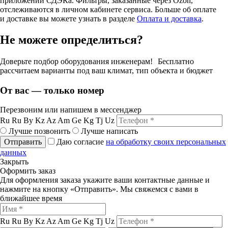
приложении СДЭКа. Фильтры, заказанные через Ozon,
отслеживаются в личном кабинете сервиса. Больше об оплате
и доставке вы можете узнать в разделе
Оплата и доставка
.
Не можете определиться?
Доверьте подбор оборудования инженерам! Бесплатно
рассчитаем варианты под ваш климат, тип объекта и бюджет
От вас — только номер
Перезвоним или напишем в мессенджер
Ru
Ru
By
Kz
Az
Am
Ge
Kg
Tj
Uz
Лучше позвонить
Лучше написать
Отправить
Даю согласие
на обработку своих персональных
данных
Закрыть
Оформить заказ
Для оформления заказа укажите ваши контактные данные и
нажмите на кнопку «Отправить». Мы свяжемся с вами в
ближайшее время
Ru
Ru
By
Kz
Az
Am
Ge
Kg
Tj
Uz