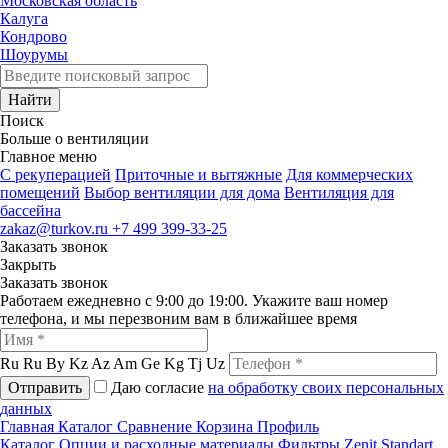
Московская область
Калуга
Кондрово
Шоурумы
Найти
Поиск
Больше о вентиляции
Главное меню
C рекуперацией
Приточные и вытяжные
Для коммерческих
помещений
Выбор вентиляции для дома
Вентиляция для
бассейна
zakaz@turkov.ru
+7 499 399-33-25
Заказать звонок
Закрыть
Заказать звонок
Работаем ежедневно с 9:00 до 19:00. Укажите ваш номер
телефона, и мы перезвоним вам в ближайшее время
Ru
Ru
By
Kz
Az
Am
Ge
Kg
Tj
Uz
Отправить
Даю согласие
на обработку своих персональных
данных
Главная
Каталог
Сравнение
Корзина
Профиль
Каталог
Опции и расходные материалы
Фильтры
Zenit Standart