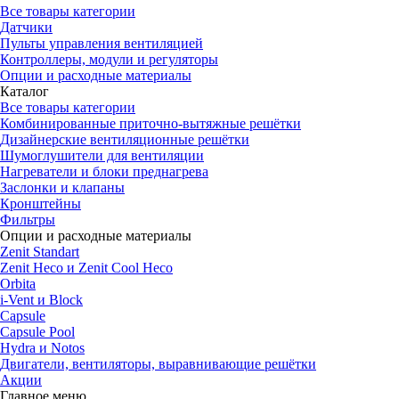
Все товары категории
Датчики
Пульты управления вентиляцией
Контроллеры, модули и регуляторы
Опции и расходные материалы
Каталог
Все товары категории
Комбинированные приточно-вытяжные решётки
Дизайнерские вентиляционные решётки
Шумоглушители для вентиляции
Нагреватели и блоки преднагрева
Заслонки и клапаны
Кронштейны
Фильтры
Опции и расходные материалы
Zenit Standart
Zenit Heco и Zenit Cool Heco
Orbita
i-Vent и Block
Capsule
Capsule Pool
Hydra и Notos
Двигатели, вентиляторы, выравнивающие решётки
Акции
Главное меню