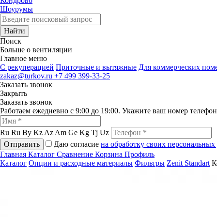
Кондрово
Шоурумы
Найти
Поиск
Больше о вентиляции
Главное меню
C рекуперацией
Приточные и вытяжные
Для коммерческих по
zakaz@turkov.ru
+7 499 399-33-25
Заказать звонок
Закрыть
Заказать звонок
Работаем ежедневно с 9:00 до 19:00. Укажите ваш номер телефо
Ru
Ru
By
Kz
Az
Am
Ge
Kg
Tj
Uz
Отправить
Даю согласие
на обработку своих персональных
Главная
Каталог
Сравнение
Корзина
Профиль
Каталог
Опции и расходные материалы
Фильтры
Zenit Standart
К