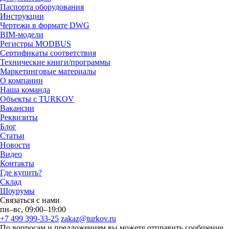
Паспорта оборудования
Инструкции
Чертежи в формате DWG
BIM-модели
Регистры MODBUS
Сертификаты соответствия
Технические книги/программы
Маркетинговые материалы
О компании
Наша команда
Объекты с TURKOV
Вакансии
Реквизиты
Блог
Статьи
Новости
Видео
Контакты
Где купить?
Склад
Шоурумы
Связаться с нами
пн–вс, 09:00–19:00
+7 499 399-33-25
zakaz@turkov.ru
По вопросам и предложениям вы можете отправить сообщение