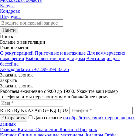
Московская область
Калуга
Кондрово
Шоурумы
Найти
Поиск
Больше о вентиляции
Главное меню
C рекуперацией
Приточные и вытяжные
Для коммерческих
помещений
Выбор вентиляции для дома
Вентиляция для
бассейна
zakaz@turkov.ru
+7 499 399-33-25
Заказать звонок
Закрыть
Заказать звонок
Работаем ежедневно с 9:00 до 19:00. Укажите ваш номер
телефона, и мы перезвоним вам в ближайшее время
Ru
Ru
By
Kz
Az
Am
Ge
Kg
Tj
Uz
Отправить
Даю согласие
на обработку своих персональных
данных
Главная
Каталог
Сравнение
Корзина
Профиль
Каталог
Опции и расходные материалы
Фильтры
Orbita