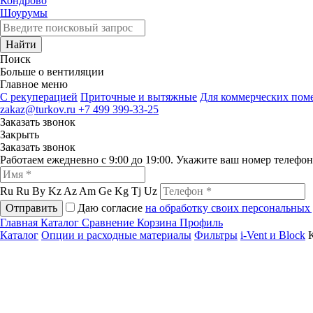
Кондрово
Шоурумы
Найти
Поиск
Больше о вентиляции
Главное меню
C рекуперацией
Приточные и вытяжные
Для коммерческих по
zakaz@turkov.ru
+7 499 399-33-25
Заказать звонок
Закрыть
Заказать звонок
Работаем ежедневно с 9:00 до 19:00. Укажите ваш номер телефо
Ru
Ru
By
Kz
Az
Am
Ge
Kg
Tj
Uz
Отправить
Даю согласие
на обработку своих персональных
Главная
Каталог
Сравнение
Корзина
Профиль
Каталог
Опции и расходные материалы
Фильтры
i-Vent и Block