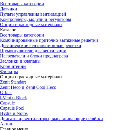
Все товары категории
Датчики
Пульты управления вентиляцией
Контроллеры, модули и регуляторы
Опции и расходные материалы
Каталог
Все товары категории
Комбинированные приточно-вытяжные решётки
Дизайнерские вентиляционные решётки
Шумоглушители для вентиляции
Нагреватели и блоки преднагрева
Заслонки и клапаны
Кронштейны
Фильтры
Опции и расходные материалы
Zenit Standart
Zenit Heco и Zenit Cool Heco
Orbita
i-Vent и Block
Capsule
Capsule Pool
Hydra и Notos
Двигатели, вентиляторы, выравнивающие решётки
Акции
Главное меню