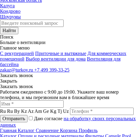
Московская область
Калуга
Кондрово
Шоурумы
Найти
Поиск
Больше о вентиляции
Главное меню
C рекуперацией
Приточные и вытяжные
Для коммерческих
помещений
Выбор вентиляции для дома
Вентиляция для
бассейна
zakaz@turkov.ru
+7 499 399-33-25
Заказать звонок
Закрыть
Заказать звонок
Работаем ежедневно с 9:00 до 19:00. Укажите ваш номер
телефона, и мы перезвоним вам в ближайшее время
Ru
Ru
By
Kz
Az
Am
Ge
Kg
Tj
Uz
Отправить
Даю согласие
на обработку своих персональных
данных
Главная
Каталог
Сравнение
Корзина
Профиль
Каталог
Опции и расходные материалы
Фильтры
Capsule Pool