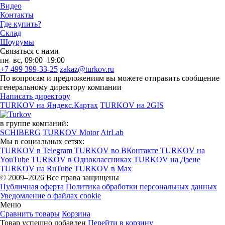
Видео
Контакты
Где купить?
Склад
Шоурумы
Связаться с нами
пн–вс, 09:00–19:00
+7 499 399-33-25
zakaz@turkov.ru
По вопросам и предложениям вы можете отправить сообщение
генеральному директору компании
Написать директору
TURKOV на Яндекс.Картах
TURKOV на 2GIS
в группе компаний:
SCHIBERG
TURKOV Motor
AirLab
Мы в социальных сетях:
TURKOV в Telegram
TURKOV во ВКонтакте
TURKOV на
YouTube
TURKOV в Одноклассниках
TURKOV на Дзене
TURKOV на RuTube
TURKOV в Max
© 2009–2026 Все права защищены
Публичная оферта
Политика обработки персональных данных
Уведомление о файлах cookie
Меню
Сравнить товары
Корзина
Товар успешно добавлен
Перейти в корзину