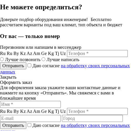
Не можете определиться?
Доверьте подбор оборудования инженерам! Бесплатно
рассчитаем варианты под ваш климат, тип объекта и бюджет
От вас — только номер
Перезвоним или напишем в мессенджер
Ru
Ru
By
Kz
Az
Am
Ge
Kg
Tj
Uz
Лучше позвонить
Лучше написать
Отправить
Даю согласие
на обработку своих персональных
данных
Закрыть
Оформить заказ
Для оформления заказа укажите ваши контактные данные и
нажмите на кнопку «Отправить». Мы свяжемся с вами в
ближайшее время
Ru
Ru
By
Kz
Az
Am
Ge
Kg
Tj
Uz
Отправить
Даю согласие
на обработку своих персональных