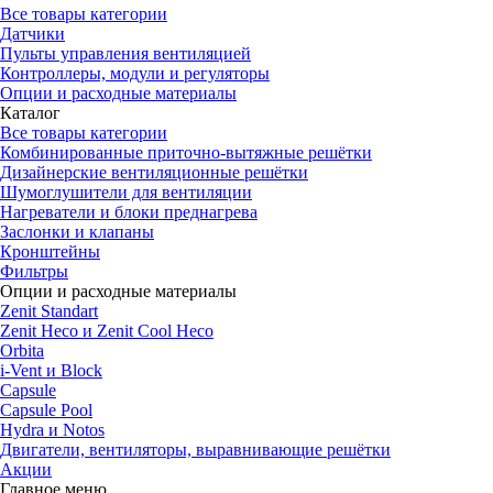
Все товары категории
Датчики
Пульты управления вентиляцией
Контроллеры, модули и регуляторы
Опции и расходные материалы
Каталог
Все товары категории
Комбинированные приточно-вытяжные решётки
Дизайнерские вентиляционные решётки
Шумоглушители для вентиляции
Нагреватели и блоки преднагрева
Заслонки и клапаны
Кронштейны
Фильтры
Опции и расходные материалы
Zenit Standart
Zenit Heco и Zenit Cool Heco
Orbita
i-Vent и Block
Capsule
Capsule Pool
Hydra и Notos
Двигатели, вентиляторы, выравнивающие решётки
Акции
Главное меню