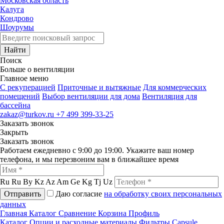
Московская область
Калуга
Кондрово
Шоурумы
Найти
Поиск
Больше о вентиляции
Главное меню
C рекуперацией
Приточные и вытяжные
Для коммерческих
помещений
Выбор вентиляции для дома
Вентиляция для
бассейна
zakaz@turkov.ru
+7 499 399-33-25
Заказать звонок
Закрыть
Заказать звонок
Работаем ежедневно с 9:00 до 19:00. Укажите ваш номер
телефона, и мы перезвоним вам в ближайшее время
Ru
Ru
By
Kz
Az
Am
Ge
Kg
Tj
Uz
Отправить
Даю согласие
на обработку своих персональных
данных
Главная
Каталог
Сравнение
Корзина
Профиль
Каталог
Опции и расходные материалы
Фильтры
Capsule