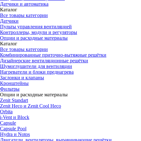
Датчики и автоматика
Каталог
Все товары категории
Датчики
Пульты управления вентиляцией
Контроллеры, модули и регуляторы
Опции и расходные материалы
Каталог
Все товары категории
Комбинированные приточно-вытяжные решётки
Дизайнерские вентиляционные решётки
Шумоглушители для вентиляции
Нагреватели и блоки преднагрева
Заслонки и клапаны
Кронштейны
Фильтры
Опции и расходные материалы
Zenit Standart
Zenit Heco и Zenit Cool Heco
Orbita
i-Vent и Block
Capsule
Capsule Pool
Hydra и Notos
Двигатели, вентиляторы, выравнивающие решётки