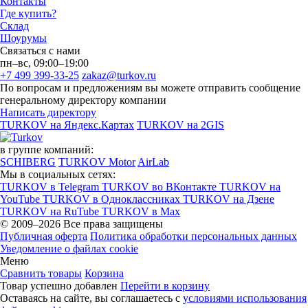
Контакты
Где купить?
Склад
Шоурумы
Связаться с нами
пн–вс, 09:00–19:00
+7 499 399-33-25
zakaz@turkov.ru
По вопросам и предложениям вы можете отправить сообщение
генеральному директору компании
Написать директору
TURKOV на Яндекс.Картах
TURKOV на 2GIS
в группе компаний:
SCHIBERG
TURKOV Motor
AirLab
Мы в социальных сетях:
TURKOV в Telegram
TURKOV во ВКонтакте
TURKOV на
YouTube
TURKOV в Одноклассниках
TURKOV на Дзене
TURKOV на RuTube
TURKOV в Max
© 2009–2026 Все права защищены
Публичная оферта
Политика обработки персональных данных
Уведомление о файлах cookie
Меню
Сравнить товары
Корзина
Товар успешно добавлен
Перейти в корзину
Оставаясь на сайте, вы соглашаетесь с
условиями использования