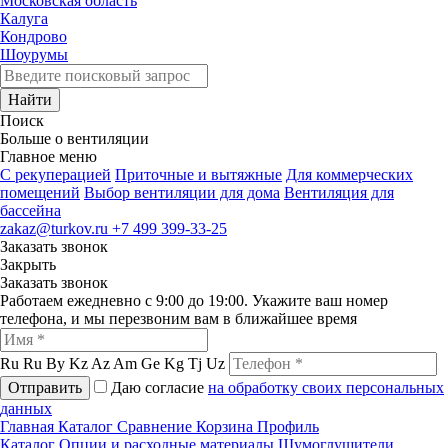
Московская область
Калуга
Кондрово
Шоурумы
Найти
Поиск
Больше о вентиляции
Главное меню
C рекуперацией
Приточные и вытяжные
Для коммерческих
помещений
Выбор вентиляции для дома
Вентиляция для
бассейна
zakaz@turkov.ru
+7 499 399-33-25
Заказать звонок
Закрыть
Заказать звонок
Работаем ежедневно с 9:00 до 19:00. Укажите ваш номер
телефона, и мы перезвоним вам в ближайшее время
Ru
Ru
By
Kz
Az
Am
Ge
Kg
Tj
Uz
Отправить
Даю согласие
на обработку своих персональных
данных
Главная
Каталог
Сравнение
Корзина
Профиль
Каталог
Опции и расходные материалы
Шумоглушители