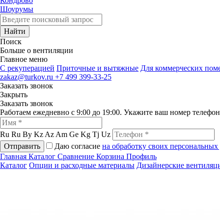
Кондрово
Шоурумы
Найти
Поиск
Больше о вентиляции
Главное меню
C рекуперацией
Приточные и вытяжные
Для коммерческих по
zakaz@turkov.ru
+7 499 399-33-25
Заказать звонок
Закрыть
Заказать звонок
Работаем ежедневно с 9:00 до 19:00. Укажите ваш номер телефо
Ru
Ru
By
Kz
Az
Am
Ge
Kg
Tj
Uz
Отправить
Даю согласие
на обработку своих персональных
Главная
Каталог
Сравнение
Корзина
Профиль
Каталог
Опции и расходные материалы
Дизайнерские вентиляц