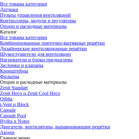
Все товары категории
Датчики
Пульты управления вентиляцией
Контроллеры, модули и регуляторы
Опции и расходные материалы
Каталог
Все товары категории
Комбинированные приточно-вытяжные решётки
Дизайнерские вентиляционные решётки
Шумоглушители для вентиляции
Нагреватели и блоки преднагрева
Заслонки и клапаны
Кронштейны
Фильтры
Опции и расходные материалы
Zenit Standart
Zenit Heco и Zenit Cool Heco
Orbita
i-Vent и Block
Capsule
Capsule Pool
Hydra и Notos
Двигатели, вентиляторы, выравнивающие решётки
Акции
Главное меню