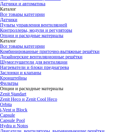
Датчики и автоматика
Каталог
Все товары категории
Датчики
Пульты управления вентиляцией
Контроллеры, модули и регуляторы
Опции и расходные материалы
Каталог
Все товары категории
Комбинированные приточно-вытяжные решётки
Дизайнерские вентиляционные решётки
Шумоглушители для вентиляции
Нагреватели и блоки преднагрева
Заслонки и клапаны
Кронштейны
Фильтры
Опции и расходные материалы
Zenit Standart
Zenit Heco и Zenit Cool Heco
Orbita
i-Vent и Block
Capsule
Capsule Pool
Hydra и Notos
Двигатели, вентиляторы, выравнивающие решётки