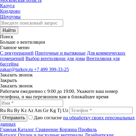
Московская область
Калуга
Кондрово
Шоурумы
Найти
Поиск
Больше о вентиляции
Главное меню
C рекуперацией
Приточные и вытяжные
Для коммерческих
помещений
Выбор вентиляции для дома
Вентиляция для
бассейна
zakaz@turkov.ru
+7 499 399-33-25
Заказать звонок
Закрыть
Заказать звонок
Работаем ежедневно с 9:00 до 19:00. Укажите ваш номер
телефона, и мы перезвоним вам в ближайшее время
Ru
Ru
By
Kz
Az
Am
Ge
Kg
Tj
Uz
Отправить
Даю согласие
на обработку своих персональных
данных
Главная
Каталог
Сравнение
Корзина
Профиль
Каталог
Опции и расходные материалы
Дизайнерские