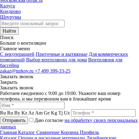
Московская область
Калуга
Кондрово
Шоурумы
Найти
Поиск
Больше о вентиляции
Главное меню
C рекуперацией
Приточные и вытяжные
Для коммерческих
помещений
Выбор вентиляции для дома
Вентиляция для
бассейна
zakaz@turkov.ru
+7 499 399-33-25
Заказать звонок
Закрыть
Заказать звонок
Работаем ежедневно с 9:00 до 19:00. Укажите ваш номер
телефона, и мы перезвоним вам в ближайшее время
Ru
Ru
By
Kz
Az
Am
Ge
Kg
Tj
Uz
Отправить
Даю согласие
на обработку своих персональных
данных
Главная
Каталог
Сравнение
Корзина
Профиль
Каталог
Опции и расходные материалы
Дизайнерские