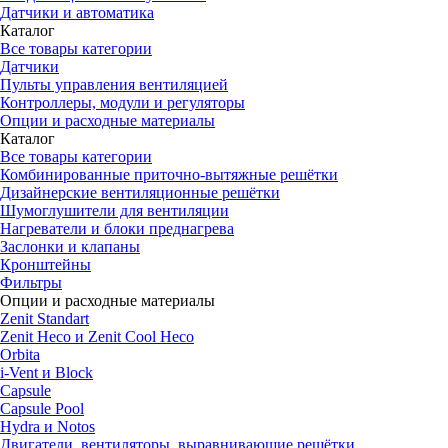
Датчики и автоматика
Каталог
Все товары категории
Датчики
Пульты управления вентиляцией
Контроллеры, модули и регуляторы
Опции и расходные материалы
Каталог
Все товары категории
Комбинированные приточно-вытяжные решётки
Дизайнерские вентиляционные решётки
Шумоглушители для вентиляции
Нагреватели и блоки преднагрева
Заслонки и клапаны
Кронштейны
Фильтры
Опции и расходные материалы
Zenit Standart
Zenit Heco и Zenit Cool Heco
Orbita
i-Vent и Block
Capsule
Capsule Pool
Hydra и Notos
Двигатели, вентиляторы, выравнивающие решётки