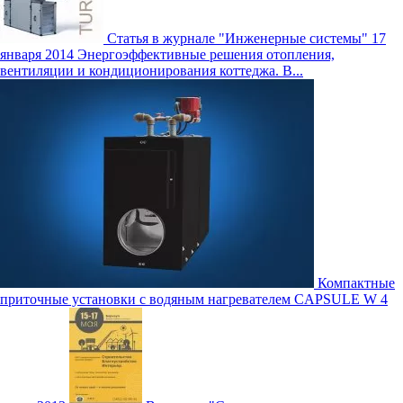
Статья в журнале "Инженерные системы"
17
января 2014
Энергоэффективные решения отопления,
вентиляции и кондиционирования коттеджа. В...
Компактные
приточные установки с водяным нагревателем CAPSULE W
4