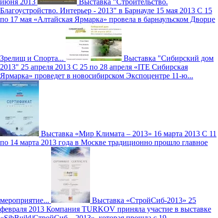
июня 2013
Выставка "Строительство.
Благоустройство. Интерьер - 2013" в Барнауле
15 мая 2013
С 15
по 17 мая «Алтайская Ярмарка» провела в барнаульском Дворце
Зрелищ и Спорта...
Выставка "Сибирский дом
2013"
25 апреля 2013
С 25 по 28 апреля «ITE Сибирская
Ярмарка» проведет в новосибирском Экспоцентре 11-ю...
Выставка «Мир Климата – 2013»
16 марта 2013
С 11
по 14 марта 2013 года в Москве традиционно прошло главное
мероприятие...
Выставка «СтройСиб-2013»
25
февраля 2013
Компания TURKOV приняла участие в выставке
«SibBuild/СтройСиб – 2013», которая прошла с 19...