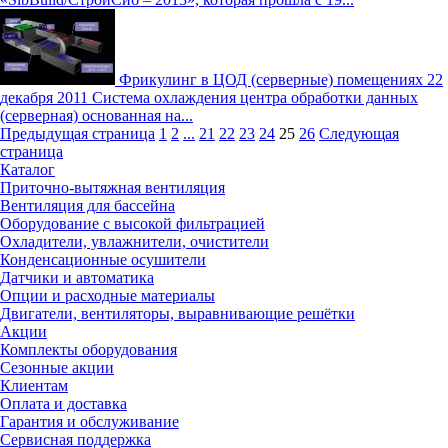
Фрикулинг в ЦОД (серверные) помещениях
22
декабря 2011
Система охлаждения центра обработки данных
(серверная) основанная на...
Предыдущая страница
1
2
...
21
22
23
24
25
26
Следующая
страница
Каталог
Приточно-вытяжная вентиляция
Вентиляция для бассейна
Оборудование с высокой фильтрацией
Охладители, увлажнители, очистители
Конденсационные осушители
Датчики и автоматика
Опции и расходные материалы
Двигатели, вентиляторы, выравнивающие решётки
Акции
Комплекты оборудования
Сезонные акции
Клиентам
Оплата и доставка
Гарантия и обслуживание
Сервисная поддержка