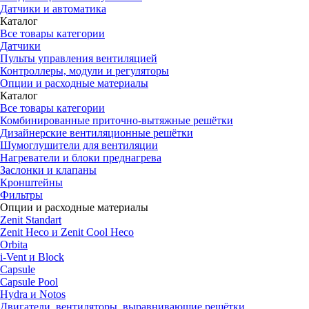
Датчики и автоматика
Каталог
Все товары категории
Датчики
Пульты управления вентиляцией
Контроллеры, модули и регуляторы
Опции и расходные материалы
Каталог
Все товары категории
Комбинированные приточно-вытяжные решётки
Дизайнерские вентиляционные решётки
Шумоглушители для вентиляции
Нагреватели и блоки преднагрева
Заслонки и клапаны
Кронштейны
Фильтры
Опции и расходные материалы
Zenit Standart
Zenit Heco и Zenit Cool Heco
Orbita
i-Vent и Block
Capsule
Capsule Pool
Hydra и Notos
Двигатели, вентиляторы, выравнивающие решётки