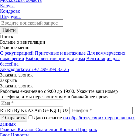
Московская область
Калуга
Кондрово
Шоурумы
Найти
Поиск
Больше о вентиляции
Главное меню
C рекуперацией
Приточные и вытяжные
Для коммерческих
помещений
Выбор вентиляции для дома
Вентиляция для
бассейна
zakaz@turkov.ru
+7 499 399-33-25
Заказать звонок
Закрыть
Заказать звонок
Работаем ежедневно с 9:00 до 19:00. Укажите ваш номер
телефона, и мы перезвоним вам в ближайшее время
Ru
Ru
By
Kz
Az
Am
Ge
Kg
Tj
Uz
Отправить
Даю согласие
на обработку своих персональных
данных
Главная
Каталог
Сравнение
Корзина
Профиль
Блог
Новости